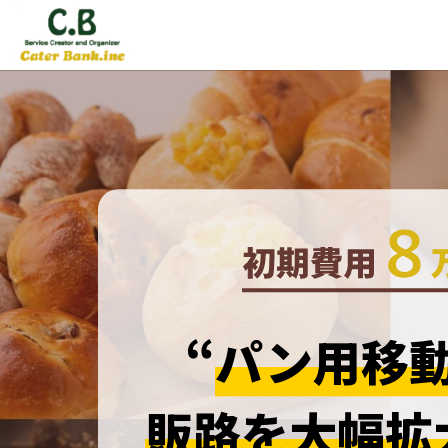
“
パン用移
販路を大幅拡