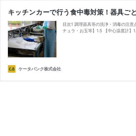
キッチンカーで行う食中毒対策！器具ご
目次1 調理器具等の洗浄・消毒の注意点1
チュラ・お玉等】1.5 【中心温度計】1.
ケータバンク株式会社