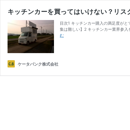
キッチンカーを買ってはいけない？リス
目次1 キッチンカー購入の満足度がとて
集は難しい】2 キッチンカー業界参入
キ
む
ッ
チ
ン
カ
ケータバンク株式会社
ー
を
買
っ
て
は
い
け
な
い？
リ