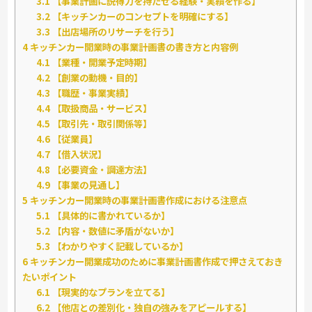
3.1
【事業計画に説得力を持たせる経験・実績を作る】
3.2
【キッチンカーのコンセプトを明確にする】
3.3
【出店場所のリサーチを行う】
4
キッチンカー開業時の事業計画書の書き方と内容例
4.1
【業種・開業予定時期】
4.2
【創業の動機・目的】
4.3
【職歴・事業実績】
4.4
【取扱商品・サービス】
4.5
【取引先・取引関係等】
4.6
【従業員】
4.7
【借入状況】
4.8
【必要資金・調達方法】
4.9
【事業の見通し】
5
キッチンカー開業時の事業計画書作成における注意点
5.1
【具体的に書かれているか】
5.2
【内容・数値に矛盾がないか】
5.3
【わかりやすく記載しているか】
6
キッチンカー開業成功のために事業計画書作成で押さえておき
たいポイント
6.1
【現実的なプランを立てる】
6.2
【他店との差別化・独自の強みをアピールする】