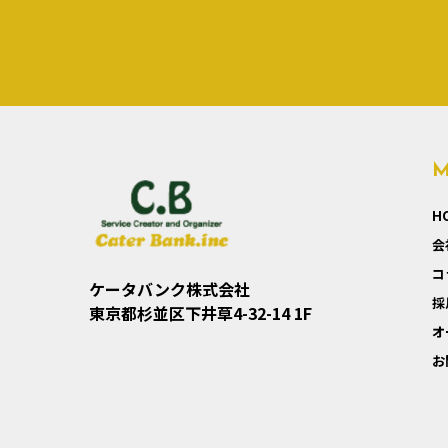
H
会
コ
ケータバンク株式会社
採
東京都杉並区下井草4-32-14 1F
オ
お