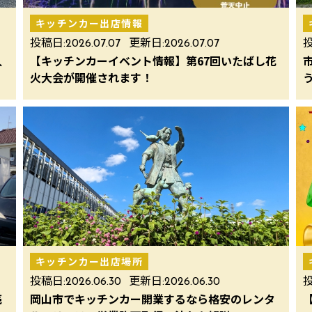
キッチンカー出店情報
投稿日:
2026.07.07
更新日:
2026.07.07
投
人
【キッチンカーイベント情報】第67回いたばし花
火大会が開催されます！
キッチンカー出店場所
投稿日:
2026.06.30
更新日:
2026.06.30
投
売
岡山市でキッチンカー開業するなら格安のレンタ