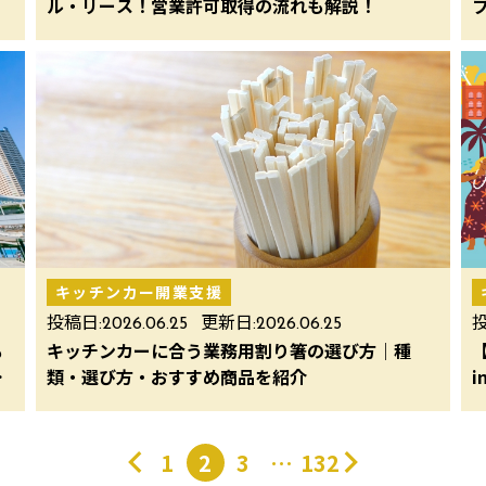
ル・リース！営業許可取得の流れも解説！
キッチンカー開業支援
投稿日:
2026.06.25
更新日:
2026.06.25
投
も
キッチンカーに合う業務用割り箸の選び方｜種
【
メ
類・選び方・おすすめ商品を紹介
i
1
2
3
…
132