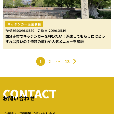
キッチンカー派遣依頼
投稿日:
2026.05.12
更新日:
2026.05.12
国分寺市でキッチンカーを呼びたい！派遣してもらうにはどう
すれば良いの？依頼の流れや人気メニューを解説
1
2
…
13
CONTACT
お問い合わせ
ご相談・ご質問等ございましたら、