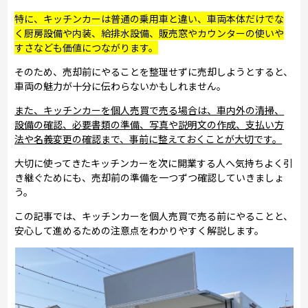
特に、キッチンカーは普通の乗用車と違い、車両本体だけでな
く厨房設備や内装、給排水設備、販売窓やカウンターの使いや
すさなども価値につながります。
そのため、売却前にやることを整理せずに売却しようとすると、
車両の魅力が十分に伝わらないかもしれません。
また、キッチンカーを個人売買で売る場合は、車内外の清掃、
設備の確認、必要書類の準備、写真や説明文の作成、支払い方
法や名義変更の確認まで、事前に整えておくことが大切です。
大切に使ってきたキッチンカーを次に開業する人へ気持ちよく引
き継ぐためにも、売却前の準備を一つずつ確認していきましょ
う。
この記事では、キッチンカーを個人売買で売る前にやることと、
安心して進めるための注意点をわかりやすく解説します。