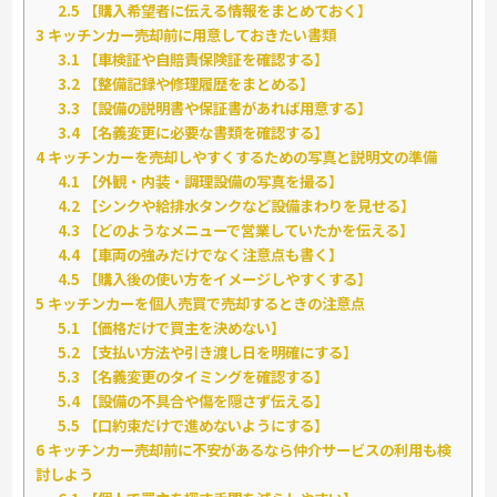
2.5
【購入希望者に伝える情報をまとめておく】
3
キッチンカー売却前に用意しておきたい書類
3.1
【車検証や自賠責保険証を確認する】
3.2
【整備記録や修理履歴をまとめる】
3.3
【設備の説明書や保証書があれば用意する】
3.4
【名義変更に必要な書類を確認する】
4
キッチンカーを売却しやすくするための写真と説明文の準備
4.1
【外観・内装・調理設備の写真を撮る】
4.2
【シンクや給排水タンクなど設備まわりを見せる】
4.3
【どのようなメニューで営業していたかを伝える】
4.4
【車両の強みだけでなく注意点も書く】
4.5
【購入後の使い方をイメージしやすくする】
5
キッチンカーを個人売買で売却するときの注意点
5.1
【価格だけで買主を決めない】
5.2
【支払い方法や引き渡し日を明確にする】
5.3
【名義変更のタイミングを確認する】
5.4
【設備の不具合や傷を隠さず伝える】
5.5
【口約束だけで進めないようにする】
6
キッチンカー売却前に不安があるなら仲介サービスの利用も検
討しよう