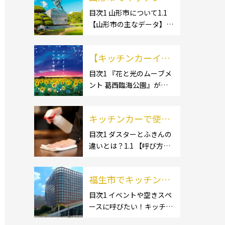
ー開業するなら格安
目次1 山形市について1.1
【山形市の主なデータ】
のレンタル・リー
1.1.1 [面積]1.1.2 [人口]1.2
ス！営業許可取得の
【有名スポット】1.2.1 [蔵
流れも解説！
【キッチンカーイベ
王温泉]1.2.2 [文翔館]1.3
【名産品・ご当地グルメ】
ント情報】花と光の
目次1 『花と光のムーブメ
1.3.1 [芋煮]1.3 […]
ント 葛西臨海公園』が開
ムーブメント 葛西臨
催されています！2 開催概
海公園が開催されて
要 キッチンカーの活躍の
います！
キッチンカーで使用
場といえば、やっぱりイベ
ント！ 日本全国で、キッチ
するダスター・ふき
目次1 ダスターとふきんの
ンカーが営業している様々
違いとは？1.1 【呼び方の
んの選び方とは？お
なグルメイベントが催され
違いのみで、用途に違いは
すすめ商品3選も紹
ています。 開業前にキ […]
ない】1.2 【台拭きやカウ
介！
福生市でキッチンカ
ンタークロスとも呼ばれ
る】2 キッチンカーで使用
ーを呼びたい！派遣
目次1 イベントや空きスペ
するダスター(ふきん)種類
ースに呼びたい！キッチン
してもらうにはどう
別の特徴2.1 【綿】2.2 【マ
カーとは？1.1 【キッチン
すれば良いの？依頼