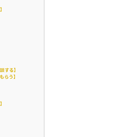
】
談する】
もらう】
】