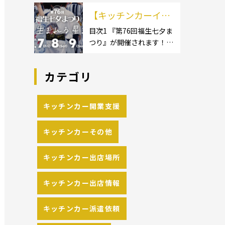
イクロ […]
カーのサイズ】1.1.1 [小型
の流れや人気メニュ
【キッチンカーイベ
キッチンカー:軽バン]1.1.2
[小型キッチンカー:軽トラ
ーを解説
ント情報】第76回福
目次1 『第76回福生七夕ま
ック]1.1.3 [中型・大型キッ
つり』が開催されます！2
生七夕まつりが開催
チンカー:1t～ […]
開催概要 キッチンカーの
されます！
活躍の場といえば、やっぱ
カテゴリ
りイベント！ 日本全国で、
キッチンカーが営業してい
る様々なグルメイベントが
キッチンカー開業支援
催されています。 開業前に
キッチンカーの出店 […]
キッチンカーその他
キッチンカー出店場所
キッチンカー出店情報
キッチンカー派遣依頼