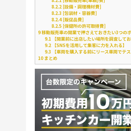
8.2.1
[移動販売車(車輌)費]
8.2.2
[設備・調理機材費]
8.2.3
[包装材・容器費]
8.2.4
[販促品費]
8.2.5
[保健所の許可取得費]
9
移動販売車の開業で押さえておきたい3つの
9.1
【開業前に出店したい場所を調査してお
9.2
【SNSを活用して集客に力を入れる】
9.3
【車両を購入する前にリース車両でテス
10
まとめ