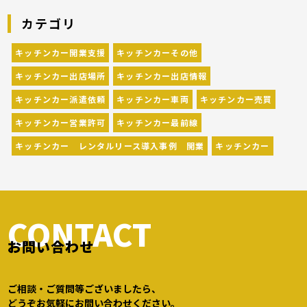
カーが営業している様々なグルメイベントが催
カテゴリ
されています。 開業前にキッチンカーの出店
[…]
キッチンカー開業支援
キッチンカーその他
キッチンカー出店場所
キッチンカー出店情報
キッチンカー派遣依頼
キッチンカー車両
キッチンカー売買
キッチンカー営業許可
キッチンカー最前線
キッチンカー レンタルリース導入事例 開業
キッチンカー
CONTACT
お問い合わせ
ご相談・ご質問等ございましたら、
どうぞお気軽にお問い合わせください。