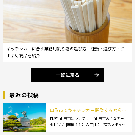
キッチンカーに合う業務用割り箸の選び方｜種類・選び方・お
すすめ商品を紹介
一覧に戻る
最近の投稿
山形市でキッチンカー開業するなら格
安のレンタル・リース！営業許可取得
目次1 山形市について1.1 【山形市の主なデー
タ】1.1.1 [面積]1.1.2 [人口]1.2 【有名スポッ
の流れも解説！
ト】1.2.1 [蔵王温泉]1.2.2 [文翔館]1.3 【名産