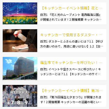
品・ご当地グルメ】1.3.1 [芋煮]1.3 […]
【キッチンカーイベント情報】花と光
のムーブメント 葛西臨海公園が開催さ
目次1 『花と光のムーブメント 葛西臨海公園』
が開催されています！2 開催概要 キッチンカー
れています！
の活躍の場といえば、やっぱりイベント！ 日本
全国で、キッチンカーが営業している様々なグ
ルメイベントが催されています。 開業前にキ
キッチンカーで使用するダスター・ふ
[…]
きんの選び方とは？おすすめ商品3選
目次1 ダスターとふきんの違いとは？1.1 【呼び
方の違いのみで、用途に違いはない】1.2 【台
も紹介！
拭きやカウンタークロスとも呼ばれる】2 キッ
チンカーで使用するダスター(ふきん)種類別の
特徴2.1 【綿】2.2 【マイクロ […]
福生市でキッチンカーを呼びたい！派
遣してもらうにはどうすれば良いの？
目次1 イベントや空きスペースに呼びたい！キ
ッチンカーとは？1.1 【キッチンカーのサイ
依頼の流れや人気メニューを解説
ズ】1.1.1 [小型キッチンカー:軽バン]1.1.2 [小型
キッチンカー:軽トラック]1.1.3 [中型・大型キッ
チンカー:1t～ […]
【キッチンカーイベント情報】第76回
福生七夕まつりが開催されます！
目次1 『第76回福生七夕まつり』が開催されま
す！2 開催概要 キッチンカーの活躍の場といえ
ば、やっぱりイベント！ 日本全国で、キッチン