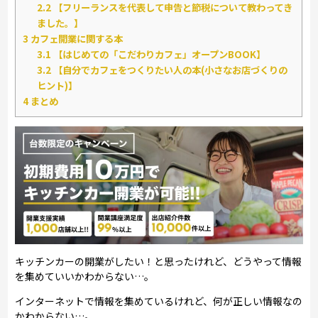
2.2
【フリーランスを代表して申告と節税について教わってき
ました。】
3
カフェ開業に関する本
3.1
【はじめての「こだわりカフェ」オープンBOOK】
3.2
【自分でカフェをつくりたい人の本(小さなお店づくりの
ヒント)】
4
まとめ
キッチンカーの開業がしたい！と思ったけれど、どうやって情報
を集めていいかわからない…。
インターネットで情報を集めているけれど、何が正しい情報なの
かわからない…。