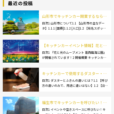
最近の投稿
山形市でキッチンカー開業するなら格
安のレンタル・リース！営業許可取得
目次1 山形市について1.1 【山形市の主なデー
タ】1.1.1 [面積]1.1.2 [人口]1.2 【有名スポッ
の流れも解説！
ト】1.2.1 [蔵王温泉]1.2.2 [文翔館]1.3 【名産
品・ご当地グルメ】1.3.1 [芋煮]1.3 […]
【キッチンカーイベント情報】花と光
のムーブメント 葛西臨海公園が開催さ
目次1 『花と光のムーブメント 葛西臨海公園』
が開催されています！2 開催概要 キッチンカー
れています！
の活躍の場といえば、やっぱりイベント！ 日本
全国で、キッチンカーが営業している様々なグ
ルメイベントが催されています。 開業前にキ
キッチンカーで使用するダスター・ふ
[…]
きんの選び方とは？おすすめ商品3選
目次1 ダスターとふきんの違いとは？1.1 【呼び
方の違いのみで、用途に違いはない】1.2 【台
も紹介！
拭きやカウンタークロスとも呼ばれる】2 キッ
チンカーで使用するダスター(ふきん)種類別の
特徴2.1 【綿】2.2 【マイクロ […]
福生市でキッチンカーを呼びたい！派
遣してもらうにはどうすれば良いの？
目次1 イベントや空きスペースに呼びたい！キ