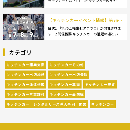
ッチンカーとは？1.1 【キッチンカーのサイ
依頼の流れや人気メニューを解説
ズ】1.1.1 [小型キッチンカー:軽バン]1.1.2 [小型
キッチンカー:軽トラック]1.1.3 [中型・大型キッ
チンカー:1t～ […]
【キッチンカーイベント情報】第76回
福生七夕まつりが開催されます！
目次1 『第76回福生七夕まつり』が開催されま
す！2 開催概要 キッチンカーの活躍の場といえ
ば、やっぱりイベント！ 日本全国で、キッチン
カーが営業している様々なグルメイベントが催
カテゴリ
されています。 開業前にキッチンカーの出店
[…]
キッチンカー開業支援
キッチンカーその他
キッチンカー出店場所
キッチンカー出店情報
キッチンカー派遣依頼
キッチンカー車両
キッチンカー売買
キッチンカー営業許可
キッチンカー最前線
キッチンカー レンタルリース導入事例 開業
キッチンカー