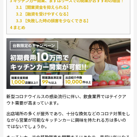
3
キッチンカー開業、まずはリースでの開業がおすすめの理由！
3.1
【開業資金を抑えられる】
3.2
【融資を受けやすくなる】
3.3
【失敗した時の損害を少なくできる】
4
まとめ
新型コロナウイルスの感染流行に伴い、飲食業界ではテイクア
ウト需要が高まっています。
出店場所の多くが屋外であり、十分な換気などのコロナ対策をし
ながら営業が可能なキッチンカーに興味を持たれる方は多いの
ではないでしょうか。
キッチンカーでの移動販売を開業するにあたり、最初に気になる