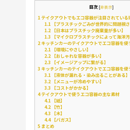
目次
[
非表示
]
1
テイクアウトでもエコ容器が注目されている
1.1
【プラスチックごみが世界的に問題視さ
1.2
【日本はプラスチック廃棄量が多い】
1.3
【マイクロプラスチックによって海洋汚
2
キッチンカーのテイクアウトでエコ容器を使
2.1
【環境にやさしい】
2.2
【おしゃれな容器が多い】
2.3
【イメージアップに繋がる】
3
キッチンカーのテイクアウトでエコ容器を使
3.1
【液体が漏れる・染み出ることがある】
3.2
【メニューが冷めやすい】
3.3
【コストがかかる】
4
テイクアウトで使うエコ容器の主な素材
4.1
【紙】
4.2
【竹】
4.3
【木】
4.4
【バガス】
5
まとめ