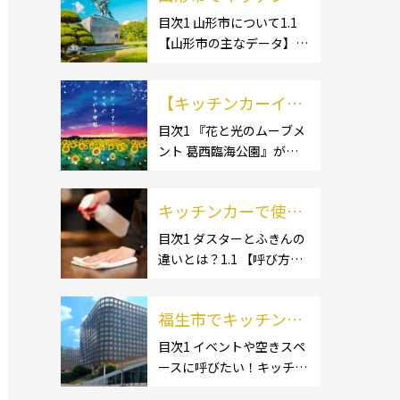
ー開業するなら格安
目次1 山形市について1.1
【山形市の主なデータ】
のレンタル・リー
1.1.1 [面積]1.1.2 [人口]1.2
ス！営業許可取得の
【有名スポット】1.2.1 [蔵
流れも解説！
【キッチンカーイベ
王温泉]1.2.2 [文翔館]1.3
【名産品・ご当地グルメ】
ント情報】花と光の
目次1 『花と光のムーブメ
1.3.1 [芋煮]1.3 […]
ント 葛西臨海公園』が開
ムーブメント 葛西臨
催されています！2 開催概
海公園が開催されて
要 キッチンカーの活躍の
います！
キッチンカーで使用
場といえば、やっぱりイベ
ント！ 日本全国で、キッチ
するダスター・ふき
目次1 ダスターとふきんの
ンカーが営業している様々
違いとは？1.1 【呼び方の
んの選び方とは？お
なグルメイベントが催され
違いのみで、用途に違いは
すすめ商品3選も紹
ています。 開業前にキ […]
ない】1.2 【台拭きやカウ
介！
福生市でキッチンカ
ンタークロスとも呼ばれ
る】2 キッチンカーで使用
ーを呼びたい！派遣
目次1 イベントや空きスペ
するダスター(ふきん)種類
ースに呼びたい！キッチン
してもらうにはどう
別の特徴2.1 【綿】2.2 【マ
カーとは？1.1 【キッチン
すれば良いの？依頼