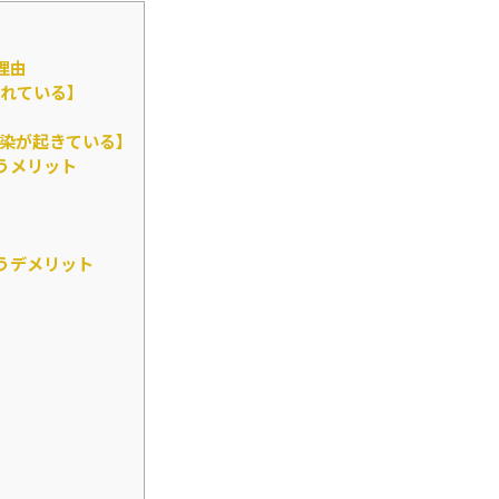
理由
れている】
染が起きている】
うメリット
うデメリット