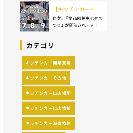
イクロ […]
カーのサイズ】1.1.1 [小型
の流れや人気メニュ
【キッチンカーイベ
キッチンカー:軽バン]1.1.2
[小型キッチンカー:軽トラ
ーを解説
ント情報】第76回福
目次1 『第76回福生七夕ま
ック]1.1.3 [中型・大型キッ
つり』が開催されます！2
生七夕まつりが開催
チンカー:1t～ […]
開催概要 キッチンカーの
されます！
活躍の場といえば、やっぱ
カテゴリ
りイベント！ 日本全国で、
キッチンカーが営業してい
る様々なグルメイベントが
キッチンカー開業支援
催されています。 開業前に
キッチンカーの出店 […]
キッチンカーその他
キッチンカー出店場所
キッチンカー出店情報
キッチンカー派遣依頼