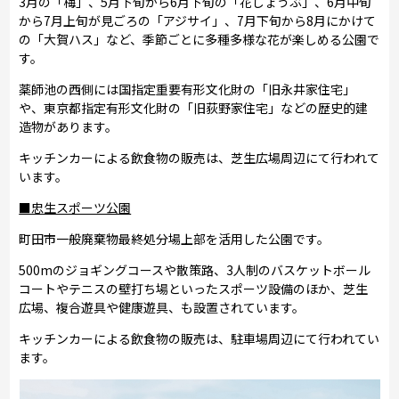
3月の「梅」、5月下旬から6月下旬の「花しょうぶ」、6月中旬
から7月上旬が見ごろの「アジサイ」、7月下旬から8月にかけて
の「大賀ハス」など、季節ごとに多種多様な花が楽しめる公園で
す。
薬師池の西側には国指定重要有形文化財の「旧永井家住宅」
や、東京都指定有形文化財の「旧荻野家住宅」などの歴史的建
造物があります。
キッチンカーによる飲食物の販売は、芝生広場周辺にて行われて
います。
■忠生スポーツ公園
町田市一般廃棄物最終処分場上部を活用した公園です。
500mのジョギングコースや散策路、3人制のバスケットボール
コートやテニスの壁打ち場といったスポーツ設備のほか、芝生
広場、複合遊具や健康遊具、も設置されています。
キッチンカーによる飲食物の販売は、駐車場周辺にて行われてい
ます。