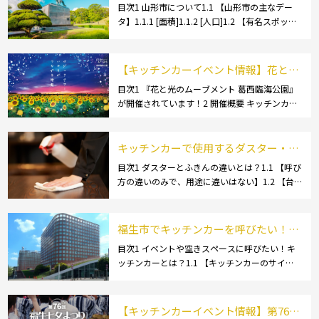
安のレンタル・リース！営業許可取得
目次1 山形市について1.1 【山形市の主なデー
タ】1.1.1 [面積]1.1.2 [人口]1.2 【有名スポッ
の流れも解説！
ト】1.2.1 [蔵王温泉]1.2.2 [文翔館]1.3 【名産
品・ご当地グルメ】1.3.1 [芋煮]1.3 […]
【キッチンカーイベント情報】花と光
のムーブメント 葛西臨海公園が開催さ
目次1 『花と光のムーブメント 葛西臨海公園』
が開催されています！2 開催概要 キッチンカー
れています！
の活躍の場といえば、やっぱりイベント！ 日本
全国で、キッチンカーが営業している様々なグ
ルメイベントが催されています。 開業前にキ
キッチンカーで使用するダスター・ふ
[…]
きんの選び方とは？おすすめ商品3選
目次1 ダスターとふきんの違いとは？1.1 【呼び
方の違いのみで、用途に違いはない】1.2 【台
も紹介！
拭きやカウンタークロスとも呼ばれる】2 キッ
チンカーで使用するダスター(ふきん)種類別の
特徴2.1 【綿】2.2 【マイクロ […]
福生市でキッチンカーを呼びたい！派
遣してもらうにはどうすれば良いの？
目次1 イベントや空きスペースに呼びたい！キ
ッチンカーとは？1.1 【キッチンカーのサイ
依頼の流れや人気メニューを解説
ズ】1.1.1 [小型キッチンカー:軽バン]1.1.2 [小型
キッチンカー:軽トラック]1.1.3 [中型・大型キッ
チンカー:1t～ […]
【キッチンカーイベント情報】第76回