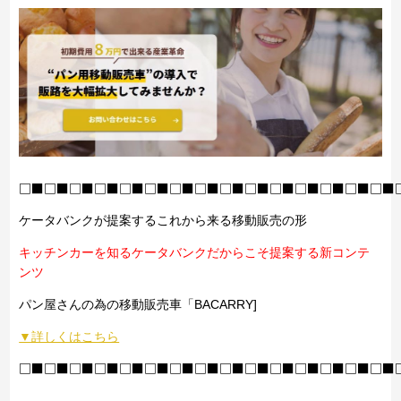
□■□■□■□■□■□■□■□■□■□■□■□■□■□■□■
ケータバンクが提案するこれから来る移動販売の形
キッチンカーを知るケータバンクだからこそ提案する新コンテ
ンツ
パン屋さんの為の移動販売車「BACARRY]
▼詳しくはこちら
□■□■□■□■□■□■□■□■□■□■□■□■□■□■□■