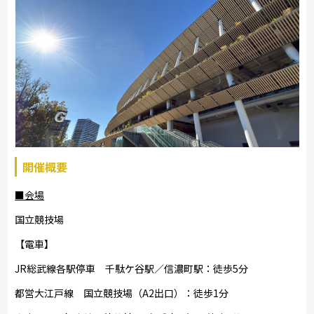
開催概要
■会場
国立競技場
【電車】
JR総武線各駅停車 千駄ケ谷駅／信濃町駅：徒歩5分
都営大江戸線 国立競技場（A2出口）：徒歩1分