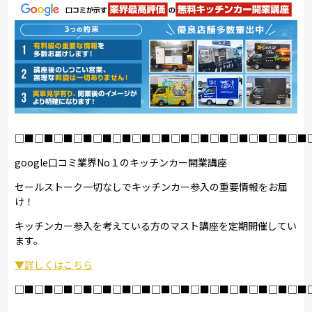
□■□■□■□■□■□■□■□■□■□■□■□■□■□■□■
google口コミ業界No１のキッチンカー開業講座
セールストーク一切なしでキッチンカー参入の重要情報をお届
け！
キッチンカー参入を考えている方のマスト講座を定期開催してい
ます。
▼詳しくはこちら
□■□■□■□■□■□■□■□■□■□■□■□■□■□■□■