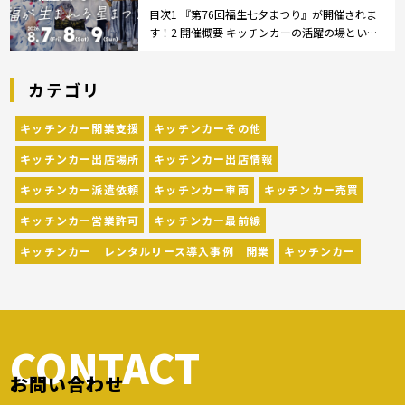
福生七夕まつりが開催されます！
目次1 『第76回福生七夕まつり』が開催されま
す！2 開催概要 キッチンカーの活躍の場といえ
ば、やっぱりイベント！ 日本全国で、キッチン
カーが営業している様々なグルメイベントが催
カテゴリ
されています。 開業前にキッチンカーの出店
[…]
キッチンカー開業支援
キッチンカーその他
キッチンカー出店場所
キッチンカー出店情報
キッチンカー派遣依頼
キッチンカー車両
キッチンカー売買
キッチンカー営業許可
キッチンカー最前線
キッチンカー レンタルリース導入事例 開業
キッチンカー
CONTACT
お問い合わせ