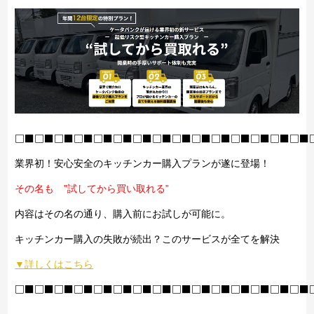
□■□■□■□■□■□■□■□■□■□■□■□■□■□■□■
業界初！安心安全のキッチンカー購入プランが遂に登場！
その名も ”試してから買い取れる”
内容はその名の通り、購入前にお試しが可能に。
キッチンカー購入の失敗が続出？このサービスが全てを解決
▼詳しくはこちら
□■□■□■□■□■□■□■□■□■□■□■□■□■□■□■