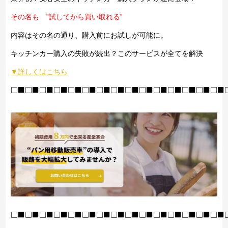
その名も ”試してから買い取れる”
内容はその名の通り、購入前にお試しが可能に。
キッチンカー購入の失敗が続出？このサービスが全てを解決
▼詳しくはこちら
□■□■□■□■□■□■□■□■□■□■□■□■□■□■□■
□■□■□■□■□■□■□■□■□■□■□■□■□■□■□■