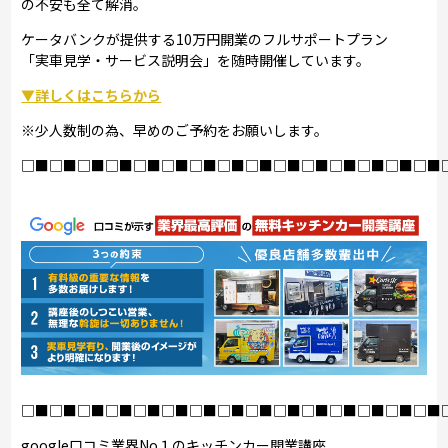
の不安も全て解消。
ケータバンクが提供する10万円開業のフルサポートプラン
「実車見学・サービス説明会」を随時開催しています。
▼詳しくはこちらから
※少人数制の為、早めのご予約をお願いします。
□■□■□■□■□■□■□■□■□■□■□■□■□■□■□■
□■□■□■□■□■□■□■□■□■□■□■□■□■□■□■
google口コミ業界No１のキッチンカー開業講座