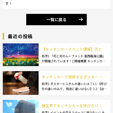
す！
一覧に戻る
最近の投稿
【キッチンカーイベント情報】花と光
のムーブメント 葛西臨海公園が開催さ
目次1 『花と光のムーブメント 葛西臨海公園』
が開催されています！2 開催概要 キッチンカー
れています！
の活躍の場といえば、やっぱりイベント！ 日本
全国で、キッチンカーが営業している様々なグ
ルメイベントが催されています。 開業前にキ
キッチンカーで使用するダスター・ふ
[…]
きんの選び方とは？おすすめ商品3選
目次1 ダスターとふきんの違いとは？1.1 【呼び
方の違いのみで、用途に違いはない】1.2 【台
も紹介！
拭きやカウンタークロスとも呼ばれる】2 キッ
チンカーで使用するダスター(ふきん)種類別の
特徴2.1 【綿】2.2 【マイクロ […]
福生市でキッチンカーを呼びたい！派
遣してもらうにはどうすれば良いの？
目次1 イベントや空きスペースに呼びたい！キ