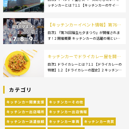
ッチンカーとは？1.1 【キッチンカーのサイ
依頼の流れや人気メニューを解説
ズ】1.1.1 [小型キッチンカー:軽バン]1.1.2 [小型
キッチンカー:軽トラック]1.1.3 [中型・大型キッ
チンカー:1t～ […]
【キッチンカーイベント情報】第76回
福生七夕まつりが開催されます！
目次1 『第76回福生七夕まつり』が開催されま
す！2 開催概要 キッチンカーの活躍の場といえ
ば、やっぱりイベント！ 日本全国で、キッチン
カーが営業している様々なグルメイベントが催
されています。 開業前にキッチンカーの出店
キッチンカーでドライカレー屋を開業
[…]
するには？必要な資格・設備・成功の
目次1 ドライカレーとは？1.1 【ドライカレーの
特徴】1.2 【ドライカレーの歴史】2 キッチンカ
ポイントを解説
ーでドライカレー屋を開業する際に必要な資格
2.1 【食品衛生責任者】2.2 【保健所の営業許
可】3 キッチンカーのドライ […]
カテゴリ
キッチンカー開業支援
キッチンカーその他
キッチンカー出店場所
キッチンカー出店情報
キッチンカー派遣依頼
キッチンカー車両
キッチンカー売買