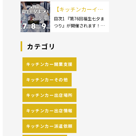
イクロ […]
カーのサイズ】1.1.1 [小型
の流れや人気メニュ
【キッチンカーイベ
キッチンカー:軽バン]1.1.2
[小型キッチンカー:軽トラ
ーを解説
ント情報】第76回福
目次1 『第76回福生七夕ま
ック]1.1.3 [中型・大型キッ
つり』が開催されます！2
生七夕まつりが開催
チンカー:1t～ […]
開催概要 キッチンカーの
されます！
活躍の場といえば、やっぱ
カテゴリ
りイベント！ 日本全国で、
キッチンカーが営業してい
る様々なグルメイベントが
キッチンカー開業支援
催されています。 開業前に
キッチンカーの出店 […]
キッチンカーその他
キッチンカー出店場所
キッチンカー出店情報
キッチンカー派遣依頼