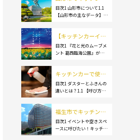
ー開業するなら格安
目次1 山形市について1.1
【山形市の主なデータ】
のレンタル・リー
1.1.1 [面積]1.1.2 [人口]1.2
ス！営業許可取得の
【有名スポット】1.2.1 [蔵
流れも解説！
【キッチンカーイベ
王温泉]1.2.2 [文翔館]1.3
【名産品・ご当地グルメ】
ント情報】花と光の
目次1 『花と光のムーブメ
1.3.1 [芋煮]1.3 […]
ント 葛西臨海公園』が開
ムーブメント 葛西臨
催されています！2 開催概
海公園が開催されて
要 キッチンカーの活躍の
います！
キッチンカーで使用
場といえば、やっぱりイベ
ント！ 日本全国で、キッチ
するダスター・ふき
目次1 ダスターとふきんの
ンカーが営業している様々
違いとは？1.1 【呼び方の
んの選び方とは？お
なグルメイベントが催され
違いのみで、用途に違いは
すすめ商品3選も紹
ています。 開業前にキ […]
ない】1.2 【台拭きやカウ
介！
福生市でキッチンカ
ンタークロスとも呼ばれ
る】2 キッチンカーで使用
ーを呼びたい！派遣
目次1 イベントや空きスペ
するダスター(ふきん)種類
ースに呼びたい！キッチン
してもらうにはどう
別の特徴2.1 【綿】2.2 【マ
カーとは？1.1 【キッチン
すれば良いの？依頼