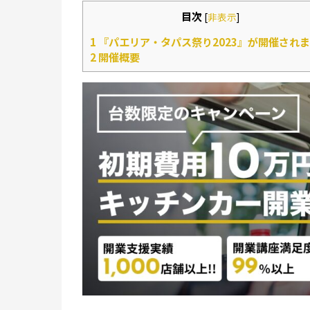
目次
[
非表示
]
1
『パエリア・タパス祭り2023』が開催され
2
開催概要