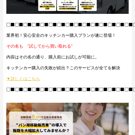
□■□■□■□■□■□■□■□■□■□■□■□■□■□■□■
業界初！安心安全のキッチンカー購入プランが遂に登場！
その名も ”試してから買い取れる”
内容はその名の通り、購入前にお試しが可能に。
キッチンカー購入の失敗が続出？このサービスが全てを解決
▼詳しくはこちら
□■□■□■□■□■□■□■□■□■□■□■□■□■□■□■