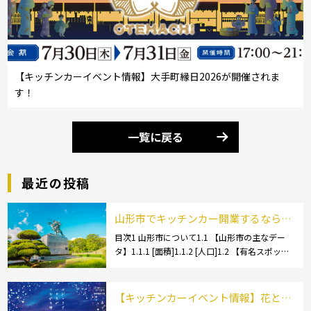
【キッチンカーイベント情報】大手町縁日2026が開催されま
す！
一覧に戻る
最近の投稿
山形市でキッチンカー開業するなら格
安のレンタル・リース！営業許可取得
目次1 山形市について1.1 【山形市の主なデー
タ】1.1.1 [面積]1.1.2 [人口]1.2 【有名スポッ
の流れも解説！
ト】1.2.1 [蔵王温泉]1.2.2 [文翔館]1.3 【名産
品・ご当地グルメ】1.3.1 [芋煮]1.3 […]
【キッチンカーイベント情報】花と光