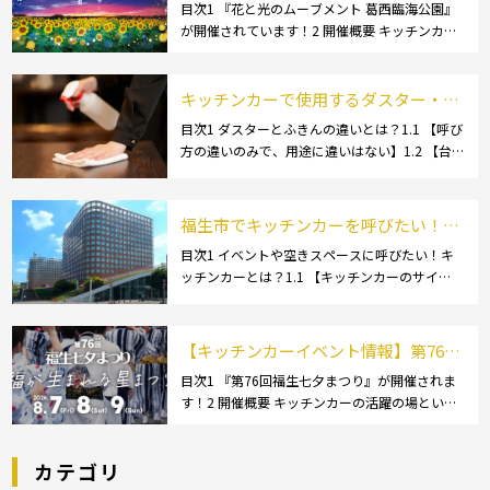
のムーブメント 葛西臨海公園が開催さ
目次1 『花と光のムーブメント 葛西臨海公園』
が開催されています！2 開催概要 キッチンカー
れています！
の活躍の場といえば、やっぱりイベント！ 日本
全国で、キッチンカーが営業している様々なグ
ルメイベントが催されています。 開業前にキ
キッチンカーで使用するダスター・ふ
[…]
きんの選び方とは？おすすめ商品3選
目次1 ダスターとふきんの違いとは？1.1 【呼び
方の違いのみで、用途に違いはない】1.2 【台
も紹介！
拭きやカウンタークロスとも呼ばれる】2 キッ
チンカーで使用するダスター(ふきん)種類別の
特徴2.1 【綿】2.2 【マイクロ […]
福生市でキッチンカーを呼びたい！派
遣してもらうにはどうすれば良いの？
目次1 イベントや空きスペースに呼びたい！キ
ッチンカーとは？1.1 【キッチンカーのサイ
依頼の流れや人気メニューを解説
ズ】1.1.1 [小型キッチンカー:軽バン]1.1.2 [小型
キッチンカー:軽トラック]1.1.3 [中型・大型キッ
チンカー:1t～ […]
【キッチンカーイベント情報】第76回
福生七夕まつりが開催されます！
目次1 『第76回福生七夕まつり』が開催されま
す！2 開催概要 キッチンカーの活躍の場といえ
ば、やっぱりイベント！ 日本全国で、キッチン
カーが営業している様々なグルメイベントが催
カテゴリ
されています。 開業前にキッチンカーの出店
[…]