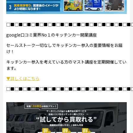
□■□■□■□■□■□■□■□■□■□■□■□■□■□■□■
google口コミ業界No１のキッチンカー開業講座
セールストーク一切なしでキッチンカー参入の重要情報をお届
け！
キッチンカー参入を考えている方のマスト講座を定期開催してい
ます。
▼詳しくはこちら
□■□■□■□■□■□■□■□■□■□■□■□■□■□■□■