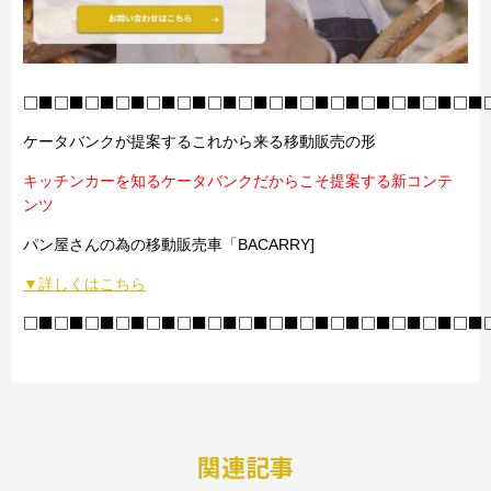
□■□■□■□■□■□■□■□■□■□■□■□■□■□■□■
ケータバンクが提案するこれから来る移動販売の形
キッチンカーを知るケータバンクだからこそ提案する新コンテ
ンツ
パン屋さんの為の移動販売車「BACARRY]
▼詳しくはこちら
□■□■□■□■□■□■□■□■□■□■□■□■□■□■□■
関連記事