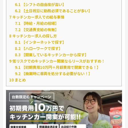
6.1
【シフトの自由度が高い】
6.2
【土日祝日に勤務必須であることが多い】
7
キッチンカー求人での給与事情
7.1
【時給・月給の相場】
7.2
【交通費支給の有無】
8
キッチンカー求人の探し方
8.1
【インターネットで探す】
8.2
【ハローワークで探す】
8.3
【開業しているキッチンカーから探す】
9
低リスクでのキッチンカー開業ならリースがおすすめ！
9.1
【初期費用10万円＋月額費用で開業できる！】
9.2
【廃業時に車両を処分する必要がない！】
10
まとめ