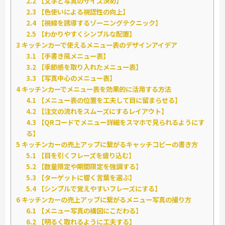
2.2
【文字と写真のサイズ決め】
2.3
【色使いによる視認性の向上】
2.4
【視線を誘導するゾーニングテクニック】
2.5
【わかりやすくシンプルな配置】
3
キッチンカーで使えるメニュー表のデザインアイデア
3.1
【手書き風メニュー表】
3.2
【季節感を取り入れたメニュー表】
3.3
【写真中心のメニュー表】
4
キッチンカーでメニュー表を効果的に活用する方法
4.1
【メニュー表の位置を工夫して目に留まらせる】
4.2
【注文の流れをスムーズにするレイアウト】
4.3
【QRコードでメニュー詳細をスマホで見られるようにす
る】
5
キッチンカーの売上アップに繋がるキャッチコピーの書き方
5.1
【目を引くフレーズを盛り込む】
5.2
【数量限定や期間限定を強調する】
5.3
【ターゲットに響く言葉を選ぶ】
5.4
【シンプルで覚えやすいフレーズにする】
6
キッチンカーの売上アップに繋がるメニュー写真の撮り方
6.1
【メニュー写真の構図にこだわる】
6.2
【明るく取れるように工夫する】