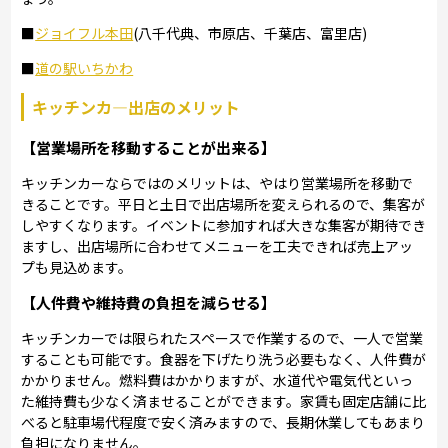
■
ジョイフル本田
(八千代典、市原店、千葉店、富里店)
■
道の駅いちかわ
キッチンカ―出店のメリット
【営業場所を移動することが出来る】
キッチンカーならではのメリットは、やはり営業場所を移動で
きることです。平日と土日で出店場所を変えられるので、集客が
しやすくなります。イベントに参加すれば大きな集客が期待でき
ますし、出店場所に合わせてメニューを工夫できれば売上アッ
プも見込めます。
【人件費や維持費の負担を減らせる】
キッチンカーでは限られたスペースで作業するので、一人で営業
することも可能です。食器を下げたり洗う必要もなく、人件費が
かかりません。燃料費はかかりますが、水道代や電気代といっ
た維持費も少なく済ませることができます。家賃も固定店舗に比
べると駐車場代程度で安く済みますので、長期休業してもあまり
負担になりません。