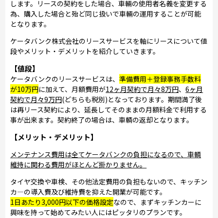
します。リースの契約をした場合、車輛の使用者名義を変更する
為、購入した場合と殆ど同じ扱いで車輛の運用することが可能
となります。
ケータバンク株式会社のリースサービスを軸にリースについて値
段やメリット・デメリットを紹介していきます。
【値段】
ケータバンクのリースサービスは、
準備費用＋登録事務手数料
が10万円
に加えて、月額費用が
12ヶ月契約で月々8万円
、
6ヶ月
契約で月々9万円
(どちらも税別)となっております。期間満了後
は再リース契約により、延長してそのままの月額料金で利用する
事が出来ます。契約終了の場合は、車輌の返却となります。
【メリット・デメリット】
メンテナンス費用は全てケータバンクの負担になるので、車輌
維持に関わる費用がほとんど掛かりません。
タイヤ交換や車検、その他法定費用の負担もないので、キッチン
カ―の導入費及び維持費を抑えた開業が可能です。
1日あたり3,000円以下の価格設定
なので、まずキッチンカーに
興味を持って始めてみたい人にはピッタリのプランです。