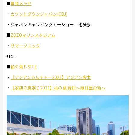
■
幕張メッセ
・
カウントダウンジャパン(CDJ)
・ジャパンキャンピングカーショー 他多数
■
ZOZOマリンスタジアム
・
サマーソニック
etc…
■
柏の葉T-SITE
・
【アジアンカルチャー2021】アジアン夜市
・
【家族の夏祭り2021】柏の葉 縁日～縁日屋台街～