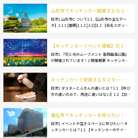
山形市でキッチンカー開業するなら格
安のレンタル・リース！営業許可取得
目次1 山形市について1.1 【山形市の主なデー
タ】1.1.1 [面積]1.1.2 [人口]1.2 【有名スポッ
の流れも解説！
ト】1.2.1 [蔵王温泉]1.2.2 [文翔館]1.3 【名産
品・ご当地グルメ】1.3.1 [芋煮]1.3 […]
【キッチンカーイベント情報】花と光
のムーブメント 葛西臨海公園が開催さ
目次1 『花と光のムーブメント 葛西臨海公園』
が開催されています！2 開催概要 キッチンカー
れています！
の活躍の場といえば、やっぱりイベント！ 日本
全国で、キッチンカーが営業している様々なグ
ルメイベントが催されています。 開業前にキ
キッチンカーで使用するダスター・ふ
[…]
きんの選び方とは？おすすめ商品3選
目次1 ダスターとふきんの違いとは？1.1 【呼び
方の違いのみで、用途に違いはない】1.2 【台
も紹介！
拭きやカウンタークロスとも呼ばれる】2 キッ
チンカーで使用するダスター(ふきん)種類別の
特徴2.1 【綿】2.2 【マイクロ […]
福生市でキッチンカーを呼びたい！派
遣してもらうにはどうすれば良いの？
目次1 イベントや空きスペースに呼びたい！キ
ッチンカーとは？1.1 【キッチンカーのサイ
依頼の流れや人気メニューを解説
ズ】1.1.1 [小型キッチンカー:軽バン]1.1.2 [小型