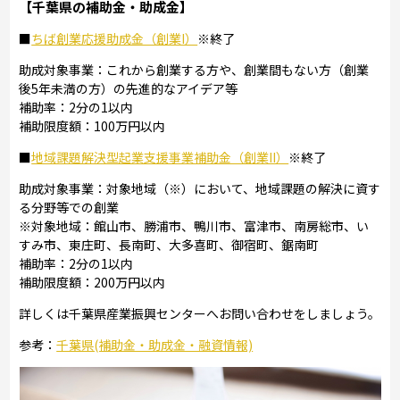
【千葉県の補助金・助成金】
■
ちば創業応援助成金（創業I）
※終了
助成対象事業：これから創業する方や、創業間もない方（創業
後5年未満の方）の先進的なアイデア等
補助率：2分の1以内
補助限度額：100万円以内
■
地域課題解決型起業支援事業補助金（創業II）
※終了
助成対象事業：対象地域（※）において、地域課題の解決に資す
る分野等での創業
※対象地域：館山市、勝浦市、鴨川市、富津市、南房総市、い
すみ市、東庄町、長南町、大多喜町、御宿町、鋸南町
補助率：2分の1以内
補助限度額：200万円以内
詳しくは千葉県産業振興センターへお問い合わせをしましょう。
参考：
千葉県(補助金・助成金・融資情報)