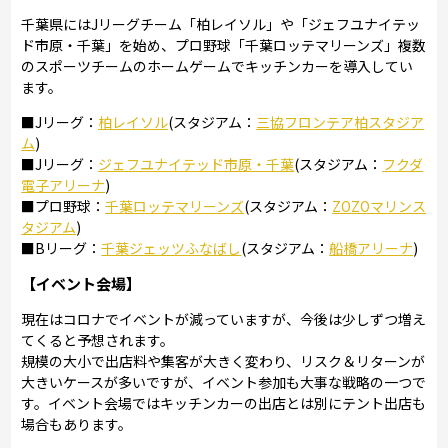
千葉県にはJリーグチーム「柏レイソル」や「ジェフユナイテッ
ド市原・千葉」を始め、プロ野球「千葉ロッテマリーンズ」複数
のスポーツチームのホームゲームでキッチンカーを導入してい
ます。
■Jリーグ：
柏レイソル
(スタジアム：
三協フロンテア柏スタジア
ム
)
■Jリーグ：
ジェフユナイテッド市原・千葉
(スタジアム：
フクダ
電子アリーナ
)
■プロ野球：
千葉ロッテマリーンズ
(スタジアム：
ZOZOマリンス
タジアム
)
■Bリーグ：
千葉ジェッツふなばし
(スタジアム：
船橋アリーナ
)
【イベント会場】
現在はコロナでイベントが減っていますが、今後は少しずつ増え
てくると予想されます。
規模の大小で出店料や集客が大きく変わり、リスク＆リターンが
大きいケースが多いですが、イベント参加も大事な戦略の一つで
す。イベント会場ではキッチンカーの出店とは別にテント出店も
場合もあります。