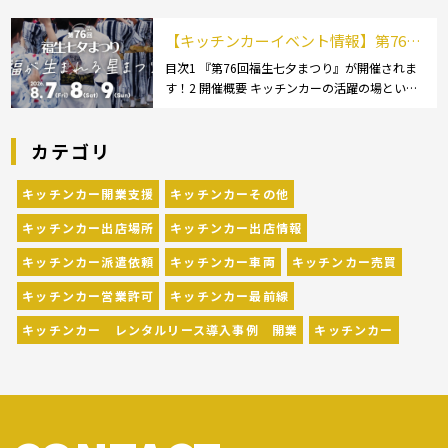
キッチンカー:軽トラック]1.1.3 [中型・大型キッ
チンカー:1t～ […]
【キッチンカーイベント情報】第76回
福生七夕まつりが開催されます！
目次1 『第76回福生七夕まつり』が開催されま
す！2 開催概要 キッチンカーの活躍の場といえ
ば、やっぱりイベント！ 日本全国で、キッチン
カーが営業している様々なグルメイベントが催
カテゴリ
されています。 開業前にキッチンカーの出店
[…]
キッチンカー開業支援
キッチンカーその他
キッチンカー出店場所
キッチンカー出店情報
キッチンカー派遣依頼
キッチンカー車両
キッチンカー売買
キッチンカー営業許可
キッチンカー最前線
キッチンカー レンタルリース導入事例 開業
キッチンカー