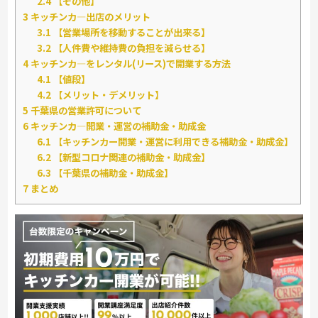
2.4
【その他】
3
キッチンカ―出店のメリット
3.1
【営業場所を移動することが出来る】
3.2
【人件費や維持費の負担を減らせる】
4
キッチンカ―をレンタル(リース)で開業する方法
4.1
【値段】
4.2
【メリット・デメリット】
5
千葉県の営業許可について
6
キッチンカ―開業・運営の補助金・助成金
6.1
【キッチンカー開業・運営に利用できる補助金・助成金】
6.2
【新型コロナ関連の補助金・助成金】
6.3
【千葉県の補助金・助成金】
7
まとめ