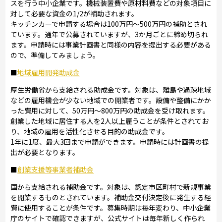
スを行う中小企業です。機械装置費や原材料費などの対象項目に
対して必要な資金の1/2が補助されます。
キッチンカーで申請する場合は100万円～500万円の補助とされ
ています。通年で公募されていますが、3か月ごとに締め切られ
ます。申請時には事業計画書と同様の内容を提出する必要がある
ので、準備してみましょう。
■
地域雇用開発助成金
厚生労働省から支給される助成金です。対象は、離島や過疎地域
などの雇用機会が少ない地域での開業者です。設備や整備にかか
った費用に対して、50万円～800万円の助成金を受け取れます。
創業した地域に居住する人を2人以上雇うことが条件とされてお
り、地域の雇用を活性化させる目的の助成金です。
1年に1度、最大3回まで申請ができます。申請時には計画書の提
出が必要となります。
■
創業支援等事業者補助金
国から支給される補助金です。対象は、認定市区町村で新規事業
を開業するものとされています。補助金交付決定後に発生する経
費に使用することが条件です。募集時期は毎年変わり、中小企業
庁のサイトで確認できますが、公式サイトは毎年新しく作られ