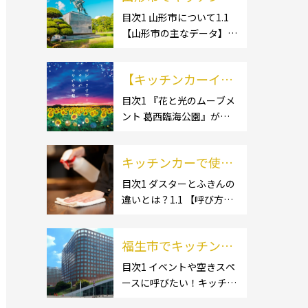
ー開業するなら格安
目次1 山形市について1.1
【山形市の主なデータ】
のレンタル・リー
1.1.1 [面積]1.1.2 [人口]1.2
ス！営業許可取得の
【有名スポット】1.2.1 [蔵
流れも解説！
【キッチンカーイベ
王温泉]1.2.2 [文翔館]1.3
【名産品・ご当地グルメ】
ント情報】花と光の
目次1 『花と光のムーブメ
1.3.1 [芋煮]1.3 […]
ント 葛西臨海公園』が開
ムーブメント 葛西臨
催されています！2 開催概
海公園が開催されて
要 キッチンカーの活躍の
います！
キッチンカーで使用
場といえば、やっぱりイベ
ント！ 日本全国で、キッチ
するダスター・ふき
目次1 ダスターとふきんの
ンカーが営業している様々
違いとは？1.1 【呼び方の
んの選び方とは？お
なグルメイベントが催され
違いのみで、用途に違いは
すすめ商品3選も紹
ています。 開業前にキ […]
ない】1.2 【台拭きやカウ
介！
福生市でキッチンカ
ンタークロスとも呼ばれ
る】2 キッチンカーで使用
ーを呼びたい！派遣
目次1 イベントや空きスペ
するダスター(ふきん)種類
ースに呼びたい！キッチン
してもらうにはどう
別の特徴2.1 【綿】2.2 【マ
カーとは？1.1 【キッチン
すれば良いの？依頼