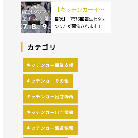
イクロ […]
カーのサイズ】1.1.1 [小型
の流れや人気メニュ
【キッチンカーイベ
キッチンカー:軽バン]1.1.2
[小型キッチンカー:軽トラ
ーを解説
ント情報】第76回福
目次1 『第76回福生七夕ま
ック]1.1.3 [中型・大型キッ
つり』が開催されます！2
生七夕まつりが開催
チンカー:1t～ […]
開催概要 キッチンカーの
されます！
活躍の場といえば、やっぱ
カテゴリ
りイベント！ 日本全国で、
キッチンカーが営業してい
る様々なグルメイベントが
キッチンカー開業支援
催されています。 開業前に
キッチンカーの出店 […]
キッチンカーその他
キッチンカー出店場所
キッチンカー出店情報
キッチンカー派遣依頼