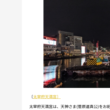
〔
太宰府天満宮〕
太宰府天満宮は、天神さま(菅原道真公)をお