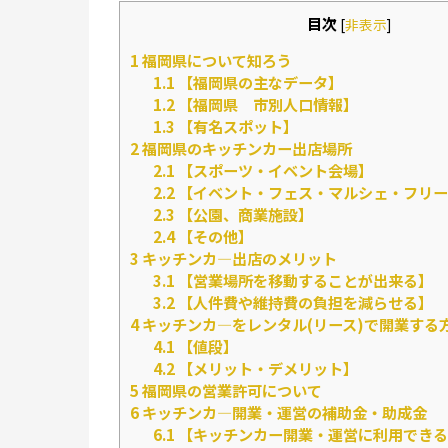
目次
[
非表示
]
1
福岡県について知ろう
1.1
【福岡県の主なデータ】
1.2
【福岡県 市別人口情報】
1.3
【有名スポット】
2
福岡県のキッチンカー出店場所
2.1
【スポーツ・イベント会場】
2.2
【イベント・フェス・マルシェ・フリー
2.3
【公園、商業施設】
2.4
【その他】
3
キッチンカ―出店のメリット
3.1
【営業場所を移動することが出来る】
3.2
【人件費や維持費の負担を減らせる】
4
キッチンカ―をレンタル(リース)で開業する
4.1
【値段】
4.2
【メリット・デメリット】
5
福岡県の営業許可について
6
キッチンカ―開業・運営の補助金・助成金
6.1
【キッチンカー開業・運営に利用できる