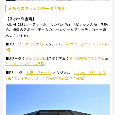
大阪府のキッチンカー出店場所
【スポーツ会場】
大阪府にはJリーグチーム「ガンバ大阪」「セレッソ大阪」を始
め、複数のスポーツチームのホームゲームでキッチンカーを導
入しています。
■Jリーグ：
ガンバ大阪
(スタジアム：
パナソニックスタジアム吹
田
)
■Jリーグ：
セレッソ大阪
(スタジアム：
ヨドコウ桜スタジアム
or
ヤンマースタジアム長居
)
■Bリーグ：
大阪エヴェッサ
(スタジアム：
おおきにアリーナ舞
洲
or
エディオンアリーナ大阪(大阪府立体育会館)
)