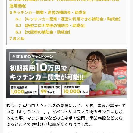
運用開始)
6
キッチンカ―開業・運営の補助金・助成金
6.1
【キッチンカー開業・運営に利用できる補助金・助成金】
6.2
【新型コロナ関連の補助金・助成金】
6.3
【大阪府の補助金・助成金】
7
まとめ
昨今、新型コロナウィルスの影響により、人気、需要が高まって
いる「キッチンカー」。イベントやオフィス街のランチはもち
ろんの事、マンションなどの住宅地や公園、商業施設などあら
ゆるところで見掛ける場面が多くなりました。