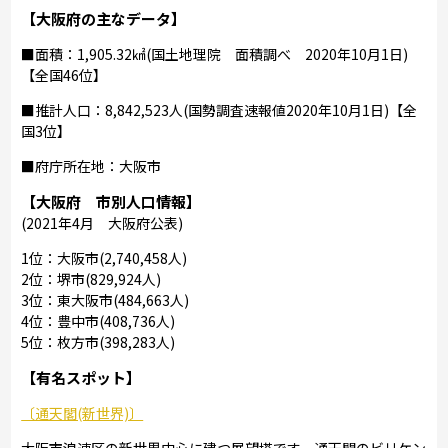
【大阪府の主なデータ】
■面積：1,905.32㎢(国土地理院 面積調べ 2020年10月1日)
【全国46位】
■推計人口：8,842,523人(国勢調査速報値2020年10月1日)【全
国3位】
■府庁所在地：大阪市
【大阪府 市別人口情報】
(2021年4月 大阪府公表)
1位：大阪市(2,740,458人)
2位：堺市(829,924人)
3位：東大阪市(484,663人)
4位：豊中市(408,736人)
5位：枚方市(398,283人)
【有名スポット】
〔通天閣(新世界)〕
大阪市浪速区の新世界中心に建つ展望塔です。通天閣のビリケン