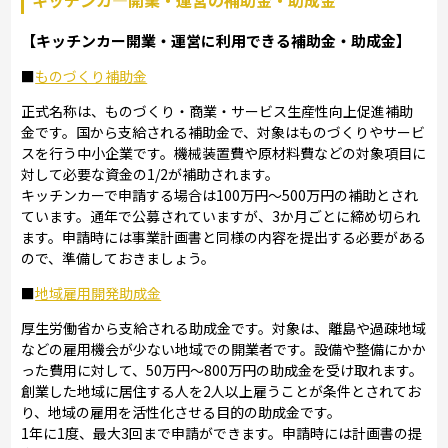
【キッチンカー開業・運営に利用できる補助金・助成金】
■
ものづくり補助金
正式名称は、ものづくり・商業・サービス生産性向上促進補助
金です。国から支給される補助金で、対象はものづくりやサービ
スを行う中小企業です。機械装置費や原材料費などの対象項目に
対して必要な資金の1/2が補助されます。
キッチンカーで申請する場合は100万円～500万円の補助とされ
ています。通年で公募されていますが、3か月ごとに締め切られ
ます。申請時には事業計画書と同様の内容を提出する必要がある
ので、準備しておきましょう。
■
地域雇用開発助成金
厚生労働省から支給される助成金です。対象は、離島や過疎地域
などの雇用機会が少ない地域での開業者です。設備や整備にかか
った費用に対して、50万円～800万円の助成金を受け取れます。
創業した地域に居住する人を2人以上雇うことが条件とされてお
り、地域の雇用を活性化させる目的の助成金です。
1年に1度、最大3回まで申請ができます。申請時には計画書の提