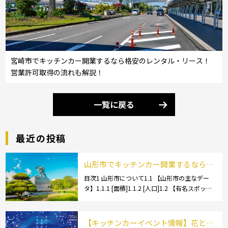
宮崎市でキッチンカー開業するなら格安のレンタル・リース！
営業許可取得の流れも解説！
一覧に戻る
最近の投稿
山形市でキッチンカー開業するなら格
安のレンタル・リース！営業許可取得
目次1 山形市について1.1 【山形市の主なデー
タ】1.1.1 [面積]1.1.2 [人口]1.2 【有名スポッ
の流れも解説！
ト】1.2.1 [蔵王温泉]1.2.2 [文翔館]1.3 【名産
品・ご当地グルメ】1.3.1 [芋煮]1.3 […]
【キッチンカーイベント情報】花と光