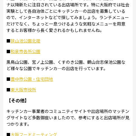
ナ以降新たに注目されている出店場所です。特に大阪府では社会
実験として各自治体ごとにキッチンカ―の出店を募集している
ので、インターネットなどで探してみましょう。ランチメニュー
だけでなく、ちょっと一息つけるような気軽なメニューを用意
するとお客様から長く愛されるかもしれませんね。
■
狭山池公園北堤
■
和泉市各所公園
黒鳥山公園、宮ノ上公園、くすのき公園、鶴山台志保池公園な
ど様々な公園でキッチンカ―の出店を行っています。
■
豊中市公園・住宅団地
■
東大阪市役所
【その他】
キッチンカー事業者のコミュニティサイトや出店場所のマッチン
グサイトなど多数御座いましたので、参考にすると出店場所が見
つかります。
■
大阪フードミーティング