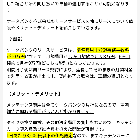
した場合と殆ど同じ扱いで車輛の運用することが可能となりま
す。
ケータバンク株式会社のリースサービスを軸にリースについて値
段やメリット・デメリットを紹介していきます。
【値段】
ケータバンクのリースサービスは、
準備費用＋登録事務手数料
が10万円
に加えて、月額費用が
12ヶ月契約で月々8万円
、
6ヶ月
契約で月々9万円
(どちらも税別)となっております。
期間満了後は再リース契約により、延長してそのままの月額料金
で利用する事が出来ます。契約終了の場合は、車輌の返却となり
ます。
【メリット・デメリット】
メンテナンス費用は全てケータバンクの負担になるので、車輌
維持に関わる費用がほとんど掛かりません。
タイヤ交換や車検、その他法定費用の負担もないので、キッチン
カ―の導入費及び維持費を抑えた開業が可能です。
1日あたり3,000円以下の価格設定
なので、まずキッチンカーに