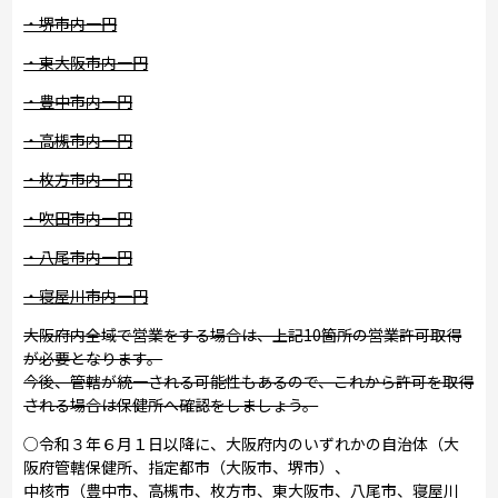
・堺市内一円
・東大阪市内一円
・豊中市内一円
・高槻市内一円
・枚方市内一円
・吹田市内一円
・八尾市内一円
・寝屋川市内一円
大阪府内全域で営業をする場合は、上記10箇所の営業許可取得
が必要となります。
今後、管轄が統一される可能性もあるので、これから許可を取得
される場合は保健所へ確認をしましょう。
○令和３年６月１日以降に、大阪府内のいずれかの自治体（大
阪府管轄保健所、指定都市（大阪市、堺市）、
中核市（豊中市、高槻市、枚方市、東大阪市、八尾市、寝屋川