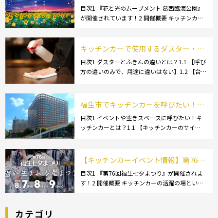
のムーブメント 葛西臨海公園が開催さ
目次1 『花と光のムーブメント 葛西臨海公園』
が開催されています！2 開催概要 キッチンカー
れています！
の活躍の場といえば、やっぱりイベント！ 日本
全国で、キッチンカーが営業している様々なグ
ルメイベントが催されています。 開業前にキ
キッチンカーで使用するダスター・ふ
[…]
きんの選び方とは？おすすめ商品3選
目次1 ダスターとふきんの違いとは？1.1 【呼び
方の違いのみで、用途に違いはない】1.2 【台
も紹介！
拭きやカウンタークロスとも呼ばれる】2 キッ
チンカーで使用するダスター(ふきん)種類別の
特徴2.1 【綿】2.2 【マイクロ […]
福生市でキッチンカーを呼びたい！派
遣してもらうにはどうすれば良いの？
目次1 イベントや空きスペースに呼びたい！キ
ッチンカーとは？1.1 【キッチンカーのサイ
依頼の流れや人気メニューを解説
ズ】1.1.1 [小型キッチンカー:軽バン]1.1.2 [小型
キッチンカー:軽トラック]1.1.3 [中型・大型キッ
チンカー:1t～ […]
【キッチンカーイベント情報】第76回
福生七夕まつりが開催されます！
目次1 『第76回福生七夕まつり』が開催されま
す！2 開催概要 キッチンカーの活躍の場といえ
ば、やっぱりイベント！ 日本全国で、キッチン
カーが営業している様々なグルメイベントが催
カテゴリ
されています。 開業前にキッチンカーの出店