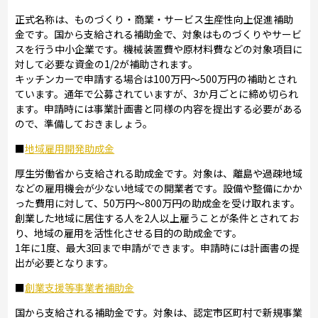
正式名称は、ものづくり・商業・サービス生産性向上促進補助
金です。国から支給される補助金で、対象はものづくりやサービ
スを行う中小企業です。機械装置費や原材料費などの対象項目に
対して必要な資金の1/2が補助されます。
キッチンカーで申請する場合は100万円～500万円の補助とされ
ています。通年で公募されていますが、3か月ごとに締め切られ
ます。申請時には事業計画書と同様の内容を提出する必要がある
ので、準備しておきましょう。
■
地域雇用開発助成金
厚生労働省から支給される助成金です。対象は、離島や過疎地域
などの雇用機会が少ない地域での開業者です。設備や整備にかか
った費用に対して、50万円～800万円の助成金を受け取れます。
創業した地域に居住する人を2人以上雇うことが条件とされてお
り、地域の雇用を活性化させる目的の助成金です。
1年に1度、最大3回まで申請ができます。申請時には計画書の提
出が必要となります。
■
創業支援等事業者補助金
国から支給される補助金です。対象は、認定市区町村で新規事業