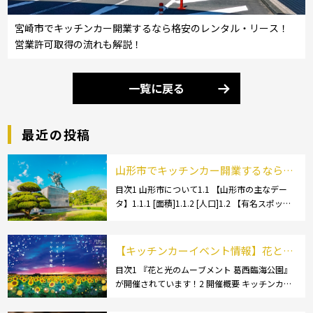
宮崎市でキッチンカー開業するなら格安のレンタル・リース！
営業許可取得の流れも解説！
一覧に戻る
最近の投稿
山形市でキッチンカー開業するなら格
安のレンタル・リース！営業許可取得
目次1 山形市について1.1 【山形市の主なデー
タ】1.1.1 [面積]1.1.2 [人口]1.2 【有名スポッ
の流れも解説！
ト】1.2.1 [蔵王温泉]1.2.2 [文翔館]1.3 【名産
品・ご当地グルメ】1.3.1 [芋煮]1.3 […]
【キッチンカーイベント情報】花と光
のムーブメント 葛西臨海公園が開催さ
目次1 『花と光のムーブメント 葛西臨海公園』
が開催されています！2 開催概要 キッチンカー
れています！
の活躍の場といえば、やっぱりイベント！ 日本
全国で、キッチンカーが営業している様々なグ