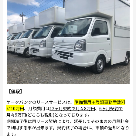
【値段】
ケータバンクのリースサービスは、
準備費用＋登録事務手数料
が10万円
、月額費用は
12ヶ月契約で月々8万円
、
6ヶ月契約で
月々9万円
(どちらも税別)となっております。
期間満了後は再リース契約により、延長してそのままの月額料金
で利用する事が出来ます。契約終了の場合は、車輌の返却となり
ます。