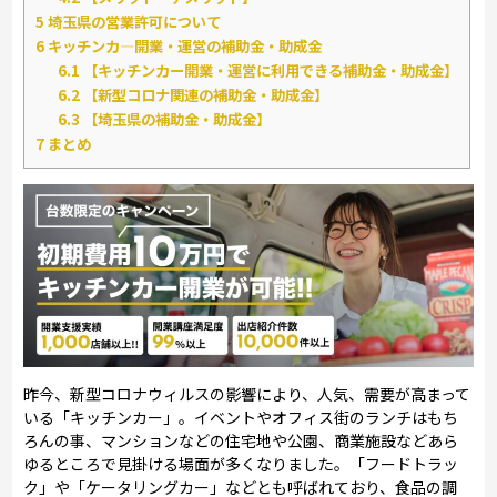
5
埼玉県の営業許可について
6
キッチンカ―開業・運営の補助金・助成金
6.1
【キッチンカー開業・運営に利用できる補助金・助成金】
6.2
【新型コロナ関連の補助金・助成金】
6.3
【埼玉県の補助金・助成金】
7
まとめ
昨今、新型コロナウィルスの影響により、人気、需要が高まって
いる「キッチンカー」。イベントやオフィス街のランチはもち
ろんの事、マンションなどの住宅地や公園、商業施設などあら
ゆるところで見掛ける場面が多くなりました。「フードトラッ
ク」や「ケータリングカー」などとも呼ばれており、食品の調