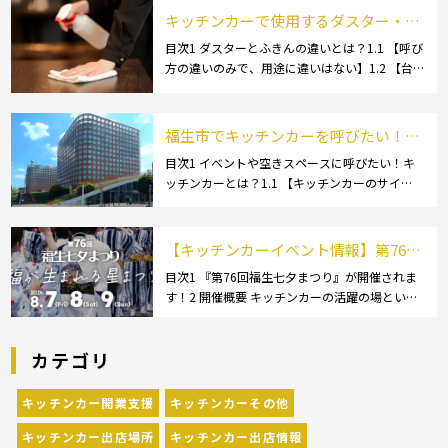
ルメイベントが催されています。 開業前にキ
キッチンカーで使用するダスター・ふ
[…]
きんの選び方とは？おすすめ商品3選
目次1 ダスターとふきんの違いとは？1.1 【呼び
方の違いのみで、用途に違いはない】1.2 【台
も紹介！
拭きやカウンタークロスとも呼ばれる】2 キッ
チンカーで使用するダスター(ふきん)種類別の
特徴2.1 【綿】2.2 【マイクロ […]
福生市でキッチンカーを呼びたい！派
遣してもらうにはどうすれば良いの？
目次1 イベントや空きスペースに呼びたい！キ
ッチンカーとは？1.1 【キッチンカーのサイ
依頼の流れや人気メニューを解説
ズ】1.1.1 [小型キッチンカー:軽バン]1.1.2 [小型
キッチンカー:軽トラック]1.1.3 [中型・大型キッ
チンカー:1t～ […]
【キッチンカーイベント情報】第76回
福生七夕まつりが開催されます！
目次1 『第76回福生七夕まつり』が開催されま
す！2 開催概要 キッチンカーの活躍の場といえ
ば、やっぱりイベント！ 日本全国で、キッチン
カーが営業している様々なグルメイベントが催
カテゴリ
されています。 開業前にキッチンカーの出店
[…]
キッチンカー開業支援
キッチンカーその他
キッチンカー出店場所
キッチンカー出店情報