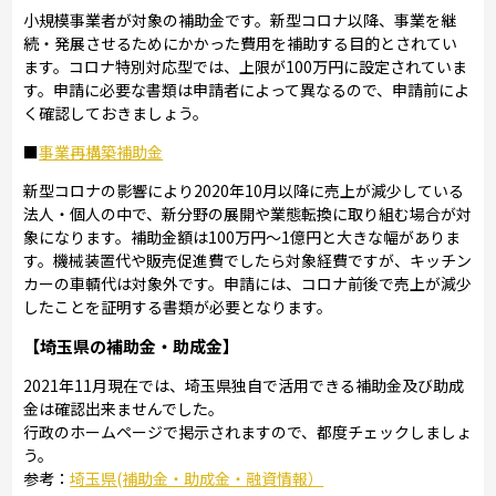
小規模事業者が対象の補助金です。新型コロナ以降、事業を継
続・発展させるためにかかった費用を補助する目的とされてい
ます。コロナ特別対応型では、上限が100万円に設定されていま
す。申請に必要な書類は申請者によって異なるので、申請前によ
く確認しておきましょう。
■
事業再構築補助金
新型コロナの影響により2020年10月以降に売上が減少している
法人・個人の中で、新分野の展開や業態転換に取り組む場合が対
象になります。補助金額は100万円～1億円と大きな幅がありま
す。機械装置代や販売促進費でしたら対象経費ですが、キッチン
カーの車輌代は対象外です。申請には、コロナ前後で売上が減少
したことを証明する書類が必要となります。
【埼玉県の補助金・助成金】
2021年11月現在では、埼玉県独自で活用できる補助金及び助成
金は確認出来ませんでした。
行政のホームページで掲示されますので、都度チェックしましょ
う。
参考：
埼玉県(補助金・助成金・融資情報）