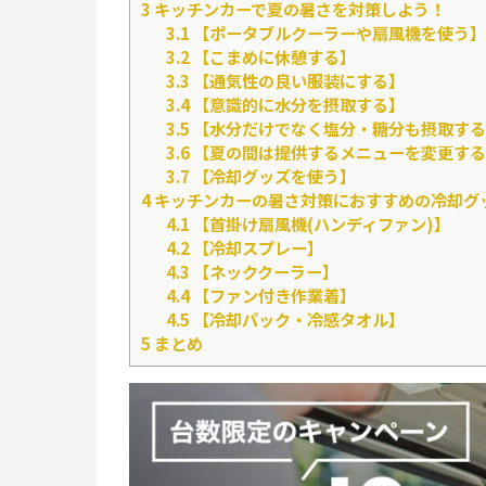
3
キッチンカーで夏の暑さを対策しよう！
3.1
【ポータブルクーラーや扇風機を使う】
3.2
【こまめに休憩する】
3.3
【通気性の良い服装にする】
3.4
【意識的に水分を摂取する】
3.5
【水分だけでなく塩分・糖分も摂取する
3.6
【夏の間は提供するメニューを変更する
3.7
【冷却グッズを使う】
4
キッチンカーの暑さ対策におすすめの冷却グ
4.1
【首掛け扇風機(ハンディファン)】
4.2
【冷却スプレー】
4.3
【ネッククーラー】
4.4
【ファン付き作業着】
4.5
【冷却パック・冷感タオル】
5
まとめ