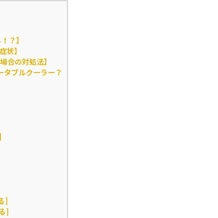
る！？】
症状】
場合の対処法】
ータブルクーラー？
]
る]
る]