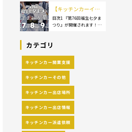
イクロ […]
カーのサイズ】1.1.1 [小型
の流れや人気メニュ
【キッチンカーイベ
キッチンカー:軽バン]1.1.2
[小型キッチンカー:軽トラ
ーを解説
ント情報】第76回福
目次1 『第76回福生七夕ま
ック]1.1.3 [中型・大型キッ
つり』が開催されます！2
生七夕まつりが開催
チンカー:1t～ […]
開催概要 キッチンカーの
されます！
活躍の場といえば、やっぱ
カテゴリ
りイベント！ 日本全国で、
キッチンカーが営業してい
る様々なグルメイベントが
キッチンカー開業支援
催されています。 開業前に
キッチンカーの出店 […]
キッチンカーその他
キッチンカー出店場所
キッチンカー出店情報
キッチンカー派遣依頼