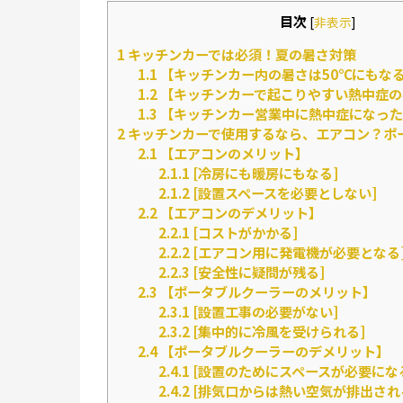
目次
[
非表示
]
1
キッチンカーでは必須！夏の暑さ対策
1.1
【キッチンカー内の暑さは50℃にもな
1.2
【キッチンカーで起こりやすい熱中症の
1.3
【キッチンカー営業中に熱中症になった
2
キッチンカーで使用するなら、エアコン？ポ
2.1
【エアコンのメリット】
2.1.1
[冷房にも暖房にもなる]
2.1.2
[設置スペースを必要としない]
2.2
【エアコンのデメリット】
2.2.1
[コストがかかる]
2.2.2
[エアコン用に発電機が必要となる
2.2.3
[安全性に疑問が残る]
2.3
【ポータブルクーラーのメリット】
2.3.1
[設置工事の必要がない]
2.3.2
[集中的に冷風を受けられる]
2.4
【ポータブルクーラーのデメリット】
2.4.1
[設置のためにスペースが必要にな
2.4.2
[排気口からは熱い空気が排出され