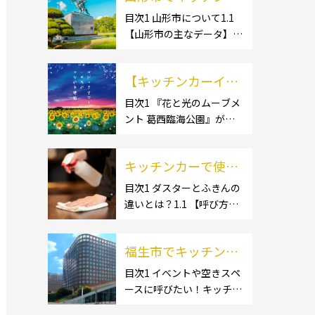
ー開業するなら格安
目次1 山形市について1.1
【山形市の主なデータ】
のレンタル・リー
1.1.1 [面積]1.1.2 [人口]1.2
ス！営業許可取得の
【有名スポット】1.2.1 [蔵
流れも解説！
【キッチンカーイベ
王温泉]1.2.2 [文翔館]1.3
【名産品・ご当地グルメ】
ント情報】花と光の
目次1 『花と光のムーブメ
1.3.1 [芋煮]1.3 […]
ント 葛西臨海公園』が開
ムーブメント 葛西臨
催されています！2 開催概
海公園が開催されて
要 キッチンカーの活躍の
います！
キッチンカーで使用
場といえば、やっぱりイベ
ント！ 日本全国で、キッチ
するダスター・ふき
目次1 ダスターとふきんの
ンカーが営業している様々
違いとは？1.1 【呼び方の
んの選び方とは？お
なグルメイベントが催され
違いのみで、用途に違いは
すすめ商品3選も紹
ています。 開業前にキ […]
ない】1.2 【台拭きやカウ
介！
福生市でキッチンカ
ンタークロスとも呼ばれ
る】2 キッチンカーで使用
ーを呼びたい！派遣
目次1 イベントや空きスペ
するダスター(ふきん)種類
ースに呼びたい！キッチン
してもらうにはどう
別の特徴2.1 【綿】2.2 【マ
カーとは？1.1 【キッチン
すれば良いの？依頼