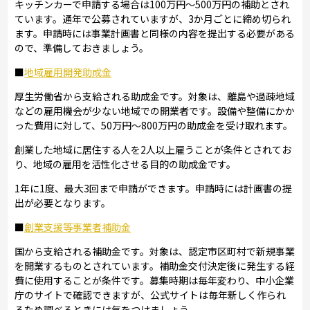
キッチンカーで申請する場合は100万円～500万円の補助とされ
ています。通年で公募されていますが、3か月ごとに締め切られ
ます。申請時には事業計画書と同様の内容を提出する必要がある
ので、準備しておきましょう。
■
地域雇用開発助成金
厚生労働省から支給される助成金です。対象は、離島や過疎地域
などの雇用機会が少ない地域での開業者です。設備や整備にかか
った費用に対して、50万円～800万円の助成金を受け取れます。
創業した地域に居住する人を2人以上雇うことが条件とされてお
り、地域の雇用を活性化させる目的の助成金です。
1年に1度、最大3回まで申請ができます。申請時には計画書の提
出が必要となります。
■
創業支援等事業者補助金
国から支給される補助金です。対象は、認定市区町村で新規事業
を開業するものとされています。補助金交付決定後に発生する経
費に使用することが条件です。募集時期は毎年変わり、中小企業
庁のサイトで確認できますが、公式サイトは毎年新しく作られ
るため調べるときには気をつけましょう。