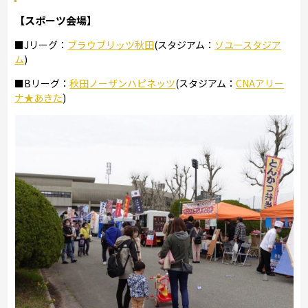
【スポーツ会場】
■Jリーグ：
ブラウブリッツ秋田
(スタジアム：
ソユースタジア
ム
)
■Bリーグ：
秋田ノーザンハピネッツ
(スタジアム：
CNAアリー
ナ★あきた
)