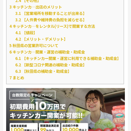
2.4
【その他】
3
キッチンカ―出店のメリット
3.1
【営業場所を移動することが出来る】
3.2
【人件費や維持費の負担を減らせる】
4
キッチンカ―をレンタル(リース)で開業する方法
4.1
【値段】
4.2
【メリット・デメリット】
5
秋田県の営業許可について
6
キッチンカ―開業・運営の補助金・助成金
6.1
【キッチンカー開業・運営に利用できる補助金・助成金】
6.2
【新型コロナ関連の補助金・助成金】
6.3
【秋田県の補助金・助成金】
7
まとめ