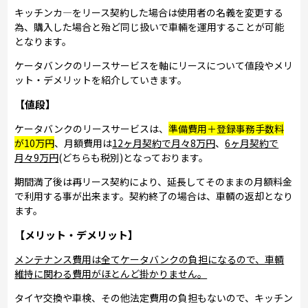
キッチンカ―をリース契約した場合は使用者の名義を変更する
為、購入した場合と殆ど同じ扱いで車輛を運用することが可能
となります。
ケータバンクのリースサービスを軸にリースについて値段やメリ
ット・デメリットを紹介していきます。
【値段】
ケータバンクのリースサービスは、
準備費用＋登録事務手数料
が10万円
、月額費用は
12ヶ月契約で月々8万円
、
6ヶ月契約で
月々9万円
(どちらも税別)となっております。
期間満了後は再リース契約により、延長してそのままの月額料金
で利用する事が出来ます。契約終了の場合は、車輌の返却となり
ます。
【メリット・デメリット】
メンテナンス費用は全てケータバンクの負担になるので、車輌
維持に関わる費用がほとんど掛かりません。
タイヤ交換や車検、その他法定費用の負担もないので、キッチン