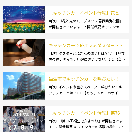
品・ご当地グルメ】1.3.1 [芋煮]1.3 […]
【キッチンカーイベント情報】花と光
のムーブメント 葛西臨海公園が開催さ
目次1 『花と光のムーブメント 葛西臨海公園』
が開催されています！2 開催概要 キッチンカー
れています！
の活躍の場といえば、やっぱりイベント！ 日本
全国で、キッチンカーが営業している様々なグ
ルメイベントが催されています。 開業前にキ
キッチンカーで使用するダスター・ふ
[…]
きんの選び方とは？おすすめ商品3選
目次1 ダスターとふきんの違いとは？1.1 【呼び
方の違いのみで、用途に違いはない】1.2 【台
も紹介！
拭きやカウンタークロスとも呼ばれる】2 キッ
チンカーで使用するダスター(ふきん)種類別の
特徴2.1 【綿】2.2 【マイクロ […]
福生市でキッチンカーを呼びたい！派
遣してもらうにはどうすれば良いの？
目次1 イベントや空きスペースに呼びたい！キ
ッチンカーとは？1.1 【キッチンカーのサイ
依頼の流れや人気メニューを解説
ズ】1.1.1 [小型キッチンカー:軽バン]1.1.2 [小型
キッチンカー:軽トラック]1.1.3 [中型・大型キッ
チンカー:1t～ […]
【キッチンカーイベント情報】第76回
福生七夕まつりが開催されます！
目次1 『第76回福生七夕まつり』が開催されま
す！2 開催概要 キッチンカーの活躍の場といえ