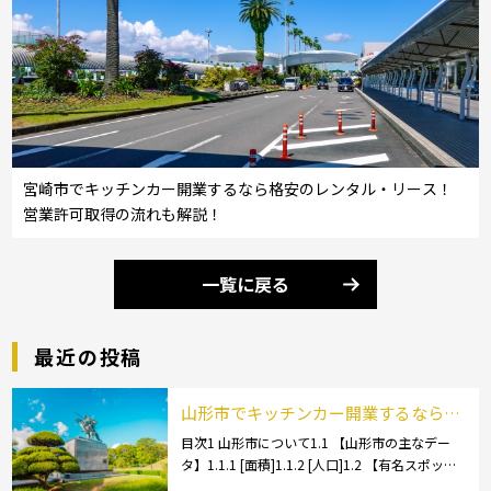
宮崎市でキッチンカー開業するなら格安のレンタル・リース！
営業許可取得の流れも解説！
一覧に戻る
最近の投稿
山形市でキッチンカー開業するなら格
安のレンタル・リース！営業許可取得
目次1 山形市について1.1 【山形市の主なデー
タ】1.1.1 [面積]1.1.2 [人口]1.2 【有名スポッ
の流れも解説！
ト】1.2.1 [蔵王温泉]1.2.2 [文翔館]1.3 【名産