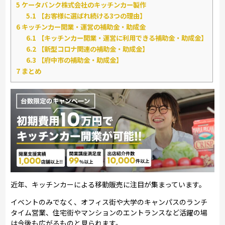
5
ケータバンク株式会社のキッチンカー製作
5.1
【お客様に選ばれ続ける3つの理由】
6
キッチンカー開業・運営の補助金・助成金
6.1
【キッチンカー開業・運営に利用できる補助金・助成金】
6.2
【新型コロナ関連の補助金・助成金】
6.3
【府中市の補助金・助成金】
7
まとめ
近年、キッチンカーによる移動販売に注目が集まっています。
イベントのみでなく、オフィス街や大学のキャンパスのランチ
タイム営業、住宅街やマンションのエントランスなど活躍の場
は今後も広がるものと見られます。