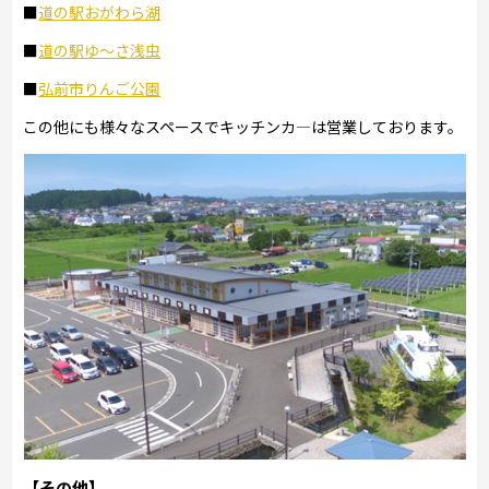
■
道の駅おがわら湖
■
道の駅ゆ～さ浅虫
■
弘前市りんご公園
この他にも様々なスペースでキッチンカ―は営業しております。
【その他】