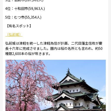
4位：十和田市(59,963人)
5位：むつ市(55,354人)
【有名スポット】
〔弘前城〕
弘前城は津軽を統一した津軽為信が計画、二代目藩主信枚が慶
長十六年に完成させました。園内は桜の名所とも言われ、約50
種類2,600本の桜が咲きます。