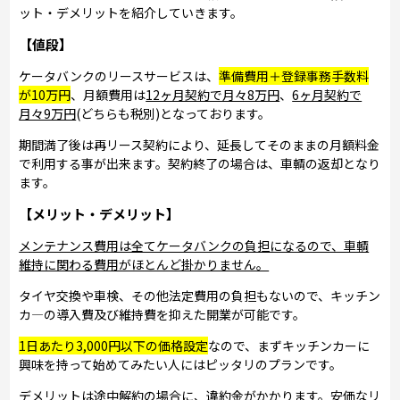
ット・デメリットを紹介していきます。
【値段】
ケータバンクのリースサービスは、
準備費用＋登録事務手数料
が10万円
、月額費用は
12ヶ月契約で月々8万円
、
6ヶ月契約で
月々9万円
(どちらも税別)となっております。
期間満了後は再リース契約により、延長してそのままの月額料金
で利用する事が出来ます。契約終了の場合は、車輌の返却となり
ます。
【メリット・デメリット】
メンテナンス費用は全てケータバンクの負担になるので、車輌
維持に関わる費用がほとんど掛かりません。
タイヤ交換や車検、その他法定費用の負担もないので、キッチン
カ―の導入費及び維持費を抑えた開業が可能です。
1日あたり3,000円以下の価格設定
なので、まずキッチンカーに
興味を持って始めてみたい人にはピッタリのプランです。
デメリットは途中解約の場合に、違約金がかかります。安価なリ