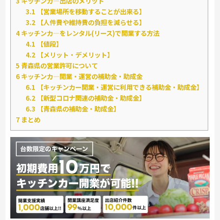
3
キッチンカ―出店のメリット
3.1
【営業場所を移動することが出来る】
3.2
【人件費や維持費の負担を減らせる】
4
キッチンカ―をレンタル(リース)で開業する方法
4.1
【値段】
4.2
【メリット・デメリット】
5
青森県の営業許可について
6
キッチンカ―開業・運営の補助金・助成金
6.1
【キッチンカー開業・運営に利用できる補助金・助成金】
6.2
【新型コロナ関連の補助金・助成金】
6.3
【青森県の補助金・助成金】
7
まとめ