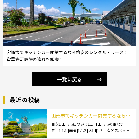
宮崎市でキッチンカー開業するなら格安のレンタル・リース！
営業許可取得の流れも解説！
一覧に戻る
最近の投稿
山形市でキッチンカー開業するなら格
安のレンタル・リース！営業許可取得
目次1 山形市について1.1 【山形市の主なデー
タ】1.1.1 [面積]1.1.2 [人口]1.2 【有名スポッ
の流れも解説！
ト】1.2.1 [蔵王温泉]1.2.2 [文翔館]1.3 【名産