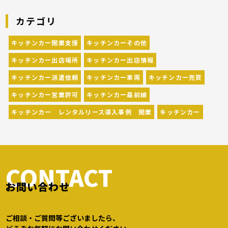
カーが営業している様々なグルメイベントが催
カテゴリ
されています。 開業前にキッチンカーの出店
[…]
キッチンカー開業支援
キッチンカーその他
キッチンカー出店場所
キッチンカー出店情報
キッチンカー派遣依頼
キッチンカー車両
キッチンカー売買
キッチンカー営業許可
キッチンカー最前線
キッチンカー レンタルリース導入事例 開業
キッチンカー
CONTACT
お問い合わせ
ご相談・ご質問等ございましたら、