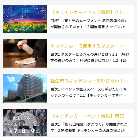
品・ご当地グルメ】1.3.1 [芋煮]1.3 […]
【キッチンカーイベント情報】花と光
のムーブメント 葛西臨海公園が開催さ
目次1 『花と光のムーブメント 葛西臨海公園』
が開催されています！2 開催概要 キッチンカー
れています！
の活躍の場といえば、やっぱりイベント！ 日本
全国で、キッチンカーが営業している様々なグ
ルメイベントが催されています。 開業前にキ
キッチンカーで使用するダスター・ふ
[…]
きんの選び方とは？おすすめ商品3選
目次1 ダスターとふきんの違いとは？1.1 【呼び
方の違いのみで、用途に違いはない】1.2 【台
も紹介！
拭きやカウンタークロスとも呼ばれる】2 キッ
チンカーで使用するダスター(ふきん)種類別の
特徴2.1 【綿】2.2 【マイクロ […]
福生市でキッチンカーを呼びたい！派
遣してもらうにはどうすれば良いの？
目次1 イベントや空きスペースに呼びたい！キ
ッチンカーとは？1.1 【キッチンカーのサイ
依頼の流れや人気メニューを解説
ズ】1.1.1 [小型キッチンカー:軽バン]1.1.2 [小型
キッチンカー:軽トラック]1.1.3 [中型・大型キッ
チンカー:1t～ […]
【キッチンカーイベント情報】第76回
福生七夕まつりが開催されます！
目次1 『第76回福生七夕まつり』が開催されま
す！2 開催概要 キッチンカーの活躍の場といえ
ば、やっぱりイベント！ 日本全国で、キッチン