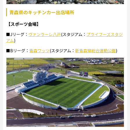
青森県のキッチンカー出店場所
【スポーツ会場】
■Jリーグ：
ヴァンラーレ八戸
(スタジアム：
プライフーズスタジ
アム
)
■Bリーグ：
青森ワッツ
(スタジアム：
新青森県総合運動公園
)