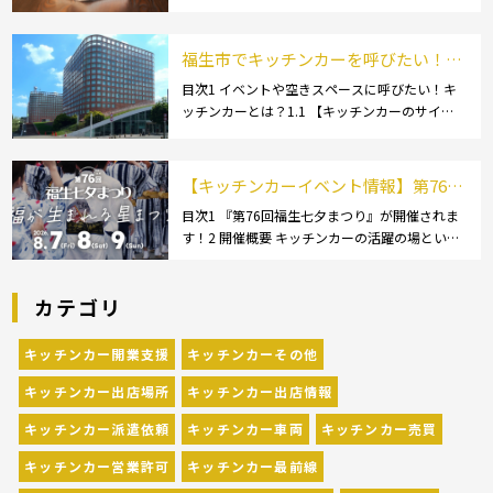
拭きやカウンタークロスとも呼ばれる】2 キッ
チンカーで使用するダスター(ふきん)種類別の
特徴2.1 【綿】2.2 【マイクロ […]
福生市でキッチンカーを呼びたい！派
遣してもらうにはどうすれば良いの？
目次1 イベントや空きスペースに呼びたい！キ
ッチンカーとは？1.1 【キッチンカーのサイ
依頼の流れや人気メニューを解説
ズ】1.1.1 [小型キッチンカー:軽バン]1.1.2 [小型
キッチンカー:軽トラック]1.1.3 [中型・大型キッ
チンカー:1t～ […]
【キッチンカーイベント情報】第76回
福生七夕まつりが開催されます！
目次1 『第76回福生七夕まつり』が開催されま
す！2 開催概要 キッチンカーの活躍の場といえ
ば、やっぱりイベント！ 日本全国で、キッチン
カーが営業している様々なグルメイベントが催
カテゴリ
されています。 開業前にキッチンカーの出店
[…]
キッチンカー開業支援
キッチンカーその他
キッチンカー出店場所
キッチンカー出店情報
キッチンカー派遣依頼
キッチンカー車両
キッチンカー売買
キッチンカー営業許可
キッチンカー最前線