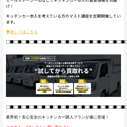
け！
キッチンカー参入を考えている方のマスト講座を定期開催してい
ます。
▼詳しくはこちら
□■□■□■□■□■□■□■□■□■□■□■□■□■□■□■
□■□■□■□■□■□■□■□■□■□■□■□■□■□■□■
業界初！安心安全のキッチンカー購入プランが遂に登場！