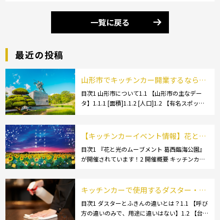
一覧に戻る
最近の投稿
山形市でキッチンカー開業するなら格
安のレンタル・リース！営業許可取得
目次1 山形市について1.1 【山形市の主なデー
タ】1.1.1 [面積]1.1.2 [人口]1.2 【有名スポッ
の流れも解説！
ト】1.2.1 [蔵王温泉]1.2.2 [文翔館]1.3 【名産
品・ご当地グルメ】1.3.1 [芋煮]1.3 […]
【キッチンカーイベント情報】花と光
のムーブメント 葛西臨海公園が開催さ
目次1 『花と光のムーブメント 葛西臨海公園』
が開催されています！2 開催概要 キッチンカー
れています！
の活躍の場といえば、やっぱりイベント！ 日本
全国で、キッチンカーが営業している様々なグ
ルメイベントが催されています。 開業前にキ
キッチンカーで使用するダスター・ふ
[…]
きんの選び方とは？おすすめ商品3選
目次1 ダスターとふきんの違いとは？1.1 【呼び
方の違いのみで、用途に違いはない】1.2 【台
も紹介！