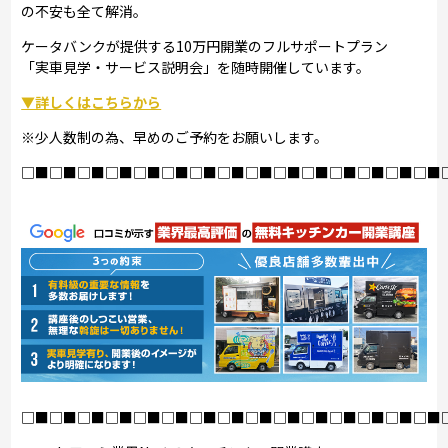
の不安も全て解消。
ケータバンクが提供する10万円開業のフルサポートプラン
「実車見学・サービス説明会」を随時開催しています。
▼詳しくはこちらから
※少人数制の為、早めのご予約をお願いします。
□■□■□■□■□■□■□■□■□■□■□■□■□■□■□■
□■□■□■□■□■□■□■□■□■□■□■□■□■□■□■