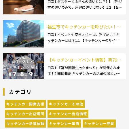
きんの選び方とは？おすすめ商品3選
目次1 ダスターとふきんの違いとは？1.1 【呼び
方の違いのみで、用途に違いはない】1.2 【台
も紹介！
拭きやカウンタークロスとも呼ばれる】2 キッ
チンカーで使用するダスター(ふきん)種類別の
特徴2.1 【綿】2.2 【マイクロ […]
福生市でキッチンカーを呼びたい！派
遣してもらうにはどうすれば良いの？
目次1 イベントや空きスペースに呼びたい！キ
ッチンカーとは？1.1 【キッチンカーのサイ
依頼の流れや人気メニューを解説
ズ】1.1.1 [小型キッチンカー:軽バン]1.1.2 [小型
キッチンカー:軽トラック]1.1.3 [中型・大型キッ
チンカー:1t～ […]
【キッチンカーイベント情報】第76回
福生七夕まつりが開催されます！
目次1 『第76回福生七夕まつり』が開催されま
す！2 開催概要 キッチンカーの活躍の場といえ
ば、やっぱりイベント！ 日本全国で、キッチン
カーが営業している様々なグルメイベントが催
カテゴリ
されています。 開業前にキッチンカーの出店
[…]
キッチンカー開業支援
キッチンカーその他
キッチンカー出店場所
キッチンカー出店情報
キッチンカー派遣依頼
キッチンカー車両
キッチンカー売買