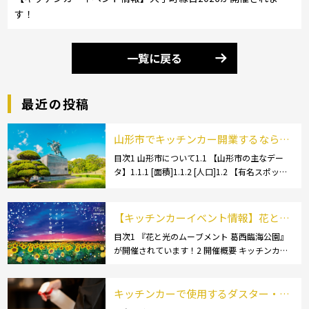
す！
一覧に戻る
最近の投稿
山形市でキッチンカー開業するなら格
安のレンタル・リース！営業許可取得
目次1 山形市について1.1 【山形市の主なデー
タ】1.1.1 [面積]1.1.2 [人口]1.2 【有名スポッ
の流れも解説！
ト】1.2.1 [蔵王温泉]1.2.2 [文翔館]1.3 【名産
品・ご当地グルメ】1.3.1 [芋煮]1.3 […]
【キッチンカーイベント情報】花と光
のムーブメント 葛西臨海公園が開催さ
目次1 『花と光のムーブメント 葛西臨海公園』
が開催されています！2 開催概要 キッチンカー
れています！
の活躍の場といえば、やっぱりイベント！ 日本
全国で、キッチンカーが営業している様々なグ
ルメイベントが催されています。 開業前にキ
キッチンカーで使用するダスター・ふ
[…]