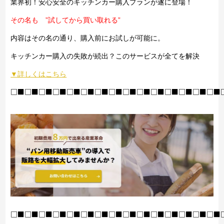
業界初！安心安全のキッチンカー購入プランが遂に登場！
その名も ”試してから買い取れる”
内容はその名の通り、購入前にお試しが可能に。
キッチンカー購入の失敗が続出？このサービスが全てを解決
▼詳しくはこちら
□■□■□■□■□■□■□■□■□■□■□■□■□■□■□■
□■□■□■□■□■□■□■□■□■□■□■□■□■□■□■