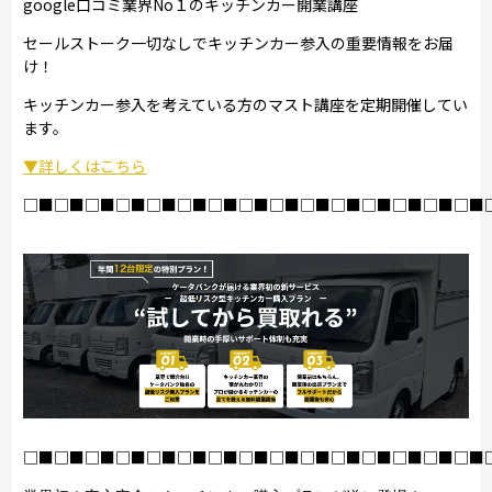
google口コミ業界No１のキッチンカー開業講座
セールストーク一切なしでキッチンカー参入の重要情報をお届
け！
キッチンカー参入を考えている方のマスト講座を定期開催してい
ます。
▼詳しくはこちら
□■□■□■□■□■□■□■□■□■□■□■□■□■□■□■
□■□■□■□■□■□■□■□■□■□■□■□■□■□■□■