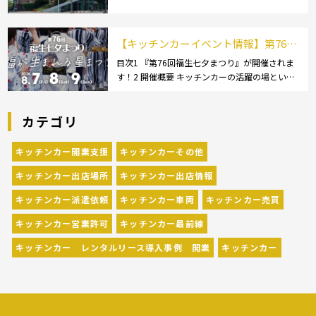
ズ】1.1.1 [小型キッチンカー:軽バン]1.1.2 [小型
キッチンカー:軽トラック]1.1.3 [中型・大型キッ
チンカー:1t～ […]
【キッチンカーイベント情報】第76回
福生七夕まつりが開催されます！
目次1 『第76回福生七夕まつり』が開催されま
す！2 開催概要 キッチンカーの活躍の場といえ
ば、やっぱりイベント！ 日本全国で、キッチン
カーが営業している様々なグルメイベントが催
カテゴリ
されています。 開業前にキッチンカーの出店
[…]
キッチンカー開業支援
キッチンカーその他
キッチンカー出店場所
キッチンカー出店情報
キッチンカー派遣依頼
キッチンカー車両
キッチンカー売買
キッチンカー営業許可
キッチンカー最前線
キッチンカー レンタルリース導入事例 開業
キッチンカー