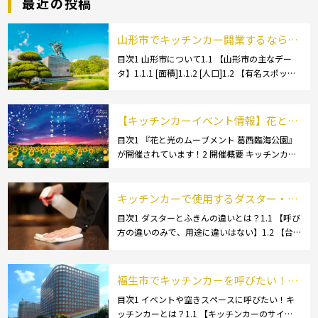
最近の投稿
山形市でキッチンカー開業するなら格
安のレンタル・リース！営業許可取得
目次1 山形市について1.1 【山形市の主なデー
タ】1.1.1 [面積]1.1.2 [人口]1.2 【有名スポッ
の流れも解説！
ト】1.2.1 [蔵王温泉]1.2.2 [文翔館]1.3 【名産
品・ご当地グルメ】1.3.1 [芋煮]1.3 […]
【キッチンカーイベント情報】花と光
のムーブメント 葛西臨海公園が開催さ
目次1 『花と光のムーブメント 葛西臨海公園』
が開催されています！2 開催概要 キッチンカー
れています！
の活躍の場といえば、やっぱりイベント！ 日本
全国で、キッチンカーが営業している様々なグ
ルメイベントが催されています。 開業前にキ
キッチンカーで使用するダスター・ふ
[…]
きんの選び方とは？おすすめ商品3選
目次1 ダスターとふきんの違いとは？1.1 【呼び
方の違いのみで、用途に違いはない】1.2 【台
も紹介！
拭きやカウンタークロスとも呼ばれる】2 キッ
チンカーで使用するダスター(ふきん)種類別の
特徴2.1 【綿】2.2 【マイクロ […]
福生市でキッチンカーを呼びたい！派
遣してもらうにはどうすれば良いの？
目次1 イベントや空きスペースに呼びたい！キ
ッチンカーとは？1.1 【キッチンカーのサイ
依頼の流れや人気メニューを解説