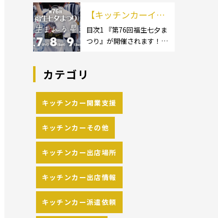
イクロ […]
カーのサイズ】1.1.1 [小型
の流れや人気メニュ
【キッチンカーイベ
キッチンカー:軽バン]1.1.2
[小型キッチンカー:軽トラ
ーを解説
ント情報】第76回福
目次1 『第76回福生七夕ま
ック]1.1.3 [中型・大型キッ
つり』が開催されます！2
生七夕まつりが開催
チンカー:1t～ […]
開催概要 キッチンカーの
されます！
活躍の場といえば、やっぱ
カテゴリ
りイベント！ 日本全国で、
キッチンカーが営業してい
る様々なグルメイベントが
キッチンカー開業支援
催されています。 開業前に
キッチンカーの出店 […]
キッチンカーその他
キッチンカー出店場所
キッチンカー出店情報
キッチンカー派遣依頼