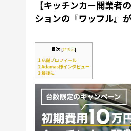
【キッチンカー開業者
ションの『ワッフル』が売
目次
[
非表示
]
1
店舗プロフィール
2
Adamas様インタビュー
3
最後に