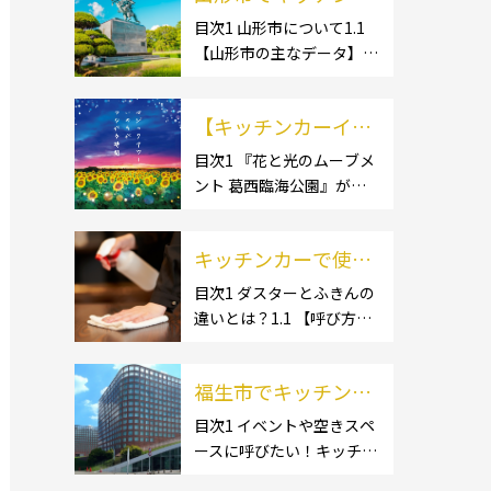
ー開業するなら格安
目次1 山形市について1.1
【山形市の主なデータ】
のレンタル・リー
1.1.1 [面積]1.1.2 [人口]1.2
ス！営業許可取得の
【有名スポット】1.2.1 [蔵
流れも解説！
【キッチンカーイベ
王温泉]1.2.2 [文翔館]1.3
【名産品・ご当地グルメ】
ント情報】花と光の
目次1 『花と光のムーブメ
1.3.1 [芋煮]1.3 […]
ント 葛西臨海公園』が開
ムーブメント 葛西臨
催されています！2 開催概
海公園が開催されて
要 キッチンカーの活躍の
います！
キッチンカーで使用
場といえば、やっぱりイベ
ント！ 日本全国で、キッチ
するダスター・ふき
目次1 ダスターとふきんの
ンカーが営業している様々
違いとは？1.1 【呼び方の
んの選び方とは？お
なグルメイベントが催され
違いのみで、用途に違いは
すすめ商品3選も紹
ています。 開業前にキ […]
ない】1.2 【台拭きやカウ
介！
福生市でキッチンカ
ンタークロスとも呼ばれ
る】2 キッチンカーで使用
ーを呼びたい！派遣
目次1 イベントや空きスペ
するダスター(ふきん)種類
ースに呼びたい！キッチン
してもらうにはどう
別の特徴2.1 【綿】2.2 【マ
カーとは？1.1 【キッチン
すれば良いの？依頼