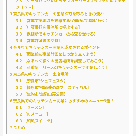
2.3
【ケータバンクのキッチンカーリースプランを利用するデ
メリット】
3
奈良県でキッチンカーの営業許可を取るときの流れ
3.1
【営業する地域を管轄する保健所に相談に行く】
3.2
【申請書類を保健所に提出する】
3.3
【保健所でキッチンカーの検査を受ける】
3.4
【営業許可書の交付】
4
奈良県でキッチンカー開業を成功させるポイント
4.1
【開業前に事業計画をしっかり立てよう】
4.2
【なるべく多くの出店場所を調査しておこう】
4.3
【※重要 リースのキッチンカーで開業しよう】
5
奈良県のキッチンカー出店場所
5.1
【奈良市/シェフェスタ】
5.2
【橿原市/橿原夢の森フェスティバル】
5.3
【生駒市/生駒山麓公園】
6
奈良県でのキッチンカー開業におすすめのメニュー3選！
6.1
【ラーメン】
6.2
【肉メニュー】
6.3
【和風スイーツ】
7
まとめ