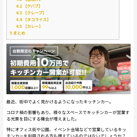
4.2
【ケバブ】
4.3
【クレープ】
4.4
【タコライス】
4.5
【カレー】
5
まとめ
最近、街中でよく見かけるようになったキッチンカー。
コロナ禍の影響もあり、様々なスペースでキッチンカーが営業す
る光景を目にする機会が増えました。
特にオフィス街や公園、イベント会場などで営業しているキッ
チンカーを利用される方も増えているのではないでしょうか？