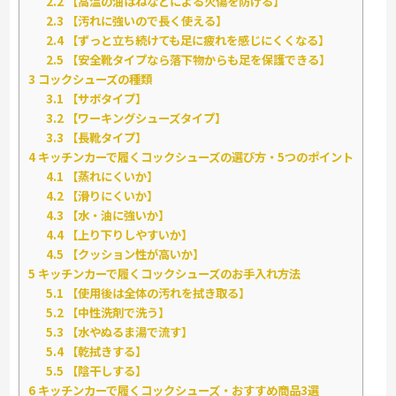
2.2
【高温の油はねなどによる火傷を防げる】
2.3
【汚れに強いので長く使える】
2.4
【ずっと立ち続けても足に疲れを感じにくくなる】
2.5
【安全靴タイプなら落下物からも足を保護できる】
3
コックシューズの種類
3.1
【サボタイプ】
3.2
【ワーキングシューズタイプ】
3.3
【長靴タイプ】
4
キッチンカーで履くコックシューズの選び方・5つのポイント
4.1
【蒸れにくいか】
4.2
【滑りにくいか】
4.3
【水・油に強いか】
4.4
【上り下りしやすいか】
4.5
【クッション性が高いか】
5
キッチンカーで履くコックシューズのお手入れ方法
5.1
【使用後は全体の汚れを拭き取る】
5.2
【中性洗剤で洗う】
5.3
【水やぬるま湯で流す】
5.4
【乾拭きする】
5.5
【陰干しする】
6
キッチンカーで履くコックシューズ・おすすめ商品3選