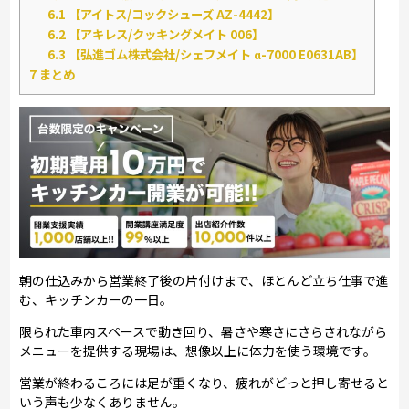
6.1
【アイトス/コックシューズ AZ-4442】
6.2
【アキレス/クッキングメイト 006】
6.3
【弘進ゴム株式会社/シェフメイト α-7000 E0631AB】
7
まとめ
朝の仕込みから営業終了後の片付けまで、ほとんど立ち仕事で進
む、キッチンカーの一日。
限られた車内スペースで動き回り、暑さや寒さにさらされながら
メニューを提供する現場は、想像以上に体力を使う環境です。
営業が終わるころには足が重くなり、疲れがどっと押し寄せると
いう声も少なくありません。