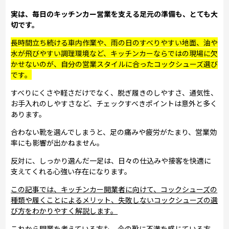
実は、毎日のキッチンカー営業を支える足元の準備も、とても大
切です。
長時間立ち続ける車内作業や、雨の日のすべりやすい地面、油や
水が飛びやすい調理環境など、キッチンカーならではの現場に欠
かせないのが、自分の営業スタイルに合ったコックシューズ選び
です。
すべりにくさや軽さだけでなく、脱ぎ履きのしやすさ、通気性、
お手入れのしやすさなど、チェックすべきポイントは意外と多く
あります。
合わない靴を選んでしまうと、足の痛みや疲労がたまり、営業効
率にも影響が出かねません。
反対に、しっかり選んだ一足は、日々の仕込みや接客を快適に
支えてくれる心強い存在になります。
この記事では、キッチンカー開業者に向けて、コックシューズの
種類や履くことによるメリット、失敗しないコックシューズの選
び方をわかりやすく解説します。
これから開業を考えている方も、今の靴に不満を感じている方