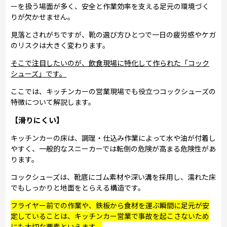
ーを扱う場面が多く、安全と作業効率を支える足元の環境づく
りが欠かせません。
見落とされがちですが、靴の選び方ひとつで一日の疲労感やケガ
のリスクは大きく変わります。
そこで注目したいのが、飲食現場に特化して作られた「コック
シューズ」です。
ここでは、キッチンカーの営業現場でも役立つコックシューズの
特徴について解説します。
【滑りにくい】
キッチンカーの床は、調理・仕込み作業によって水や油が付着し
やすく、一般的なスニーカーでは転倒の危険が高まる危険性があ
ります。
コックシューズは、靴底にゴム素材や深い溝を採用し、濡れた床
でもしっかりと地面をとらえる構造です。
フライヤー前での作業や、鉄板から食材を運ぶ瞬間に足元が安
定していることは、キッチンカー営業で事故を起こさないため
にも大切な要素といえます。