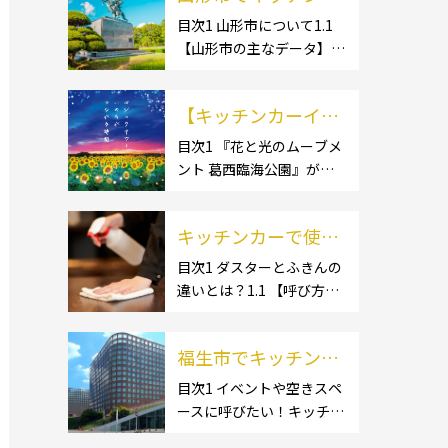
ー開業するなら格安
目次1 山形市について1.1
【山形市の主なデータ】
のレンタル・リー
1.1.1 [面積]1.1.2 [人口]1.2
ス！営業許可取得の
【有名スポット】1.2.1 [蔵
流れも解説！
【キッチンカーイベ
王温泉]1.2.2 [文翔館]1.3
【名産品・ご当地グルメ】
ント情報】花と光の
目次1 『花と光のムーブメ
1.3.1 [芋煮]1.3 […]
ント 葛西臨海公園』が開
ムーブメント 葛西臨
催されています！2 開催概
海公園が開催されて
要 キッチンカーの活躍の
います！
キッチンカーで使用
場といえば、やっぱりイベ
ント！ 日本全国で、キッチ
するダスター・ふき
目次1 ダスターとふきんの
ンカーが営業している様々
違いとは？1.1 【呼び方の
んの選び方とは？お
なグルメイベントが催され
違いのみで、用途に違いは
すすめ商品3選も紹
ています。 開業前にキ […]
ない】1.2 【台拭きやカウ
介！
福生市でキッチンカ
ンタークロスとも呼ばれ
る】2 キッチンカーで使用
ーを呼びたい！派遣
目次1 イベントや空きスペ
するダスター(ふきん)種類
ースに呼びたい！キッチン
してもらうにはどう
別の特徴2.1 【綿】2.2 【マ
カーとは？1.1 【キッチン
すれば良いの？依頼