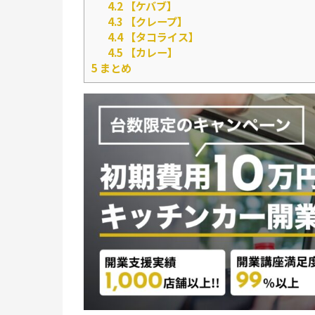
4.2
【ケバブ】
4.3
【クレープ】
4.4
【タコライス】
4.5
【カレー】
5
まとめ