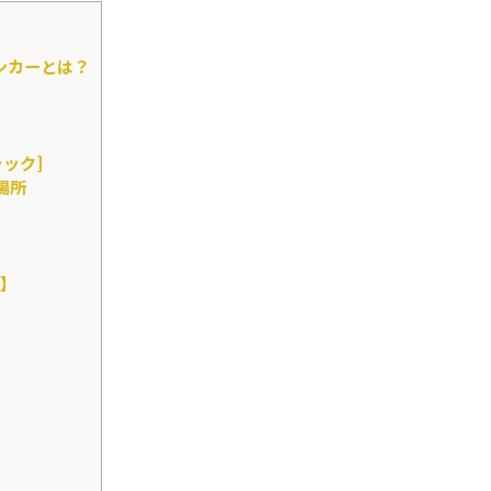
ンカーとは？
ック]
場所
】