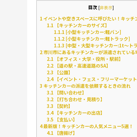
目次
[
非表示
]
1
イベントや空きスペースに呼びたい！キッチ
1.1
【キッチンカーのサイズ】
1.1.1
[小型キッチンカー:軽バン]
1.1.2
[小型キッチンカー:軽トラック]
1.1.3
[中型・大型キッチンカー:1t～トラ
2
市川市にあるキッチンカーが派遣されている
2.1
【オフィス・大学・役所・駅前】
2.2
【道の駅・高速道路のSA】
2.3
【公園】
2.4
【イベント・フェス・フリーマーケット
3
キッチンカーの派遣を依頼するときの流れ
3.1
【問い合わせ】
3.2
【打ち合わせ・見積り】
3.3
【契約】
3.4
【キッチンカーの出店】
3.5
【支払い】
4
最新版！キッチンカーの人気メニュー5選！
4.1
【唐揚げ】