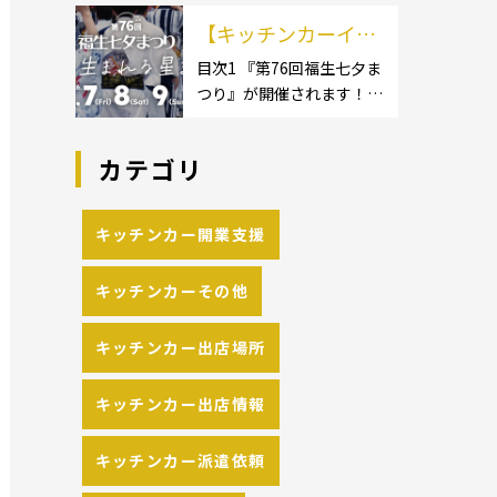
イクロ […]
カーのサイズ】1.1.1 [小型
の流れや人気メニュ
【キッチンカーイベ
キッチンカー:軽バン]1.1.2
[小型キッチンカー:軽トラ
ーを解説
ント情報】第76回福
目次1 『第76回福生七夕ま
ック]1.1.3 [中型・大型キッ
つり』が開催されます！2
生七夕まつりが開催
チンカー:1t～ […]
開催概要 キッチンカーの
されます！
活躍の場といえば、やっぱ
カテゴリ
りイベント！ 日本全国で、
キッチンカーが営業してい
る様々なグルメイベントが
キッチンカー開業支援
催されています。 開業前に
キッチンカーの出店 […]
キッチンカーその他
キッチンカー出店場所
キッチンカー出店情報
キッチンカー派遣依頼