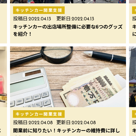
キッチンカー開業支援
投稿日:
2022.04.13
更新日:
2022.04.13
投
、
キッチンカーの出店場所整備に必要な6つのグッズ
を紹介！
キッチンカー開業支援
投稿日:
2022.04.08
更新日:
2022.04.08
投
べ
開業前に知りたい！キッチンカーの維持費に詳し