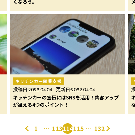
くなろう。
キッチンカー開業支援
投稿日:
2022.04.04
更新日:
2022.04.04
投
、
キッチンカーの宣伝にはSNSを活用！集客アップ
が狙える4つのポイント！
1
…
113
114
115
…
132