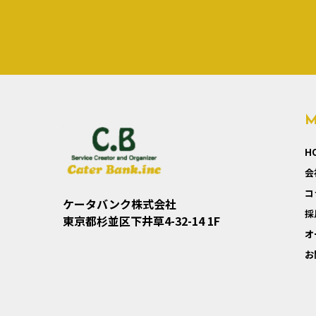
H
会
コ
ケータバンク株式会社
採
東京都杉並区下井草4-32-14 1F
オ
お