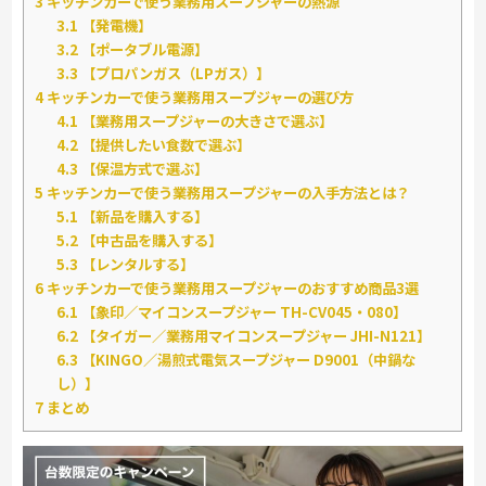
3
キッチンカーで使う業務用スープジャーの熱源
3.1
【発電機】
3.2
【ポータブル電源】
3.3
【プロパンガス（LPガス）】
4
キッチンカーで使う業務用スープジャーの選び方
4.1
【業務用スープジャーの大きさで選ぶ】
4.2
【提供したい食数で選ぶ】
4.3
【保温方式で選ぶ】
5
キッチンカーで使う業務用スープジャーの入手方法とは？
5.1
【新品を購入する】
5.2
【中古品を購入する】
5.3
【レンタルする】
6
キッチンカーで使う業務用スープジャーのおすすめ商品3選
6.1
【象印／マイコンスープジャー TH-CV045・080】
6.2
【タイガー／業務用マイコンスープジャー JHI-N121】
6.3
【KINGO／湯煎式電気スープジャー D9001（中鍋な
し）】
7
まとめ