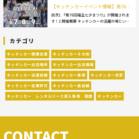
チンカー:1t～ […]
【キッチンカーイベント情報】第76回
福生七夕まつりが開催されます！
目次1 『第76回福生七夕まつり』が開催されま
す！2 開催概要 キッチンカーの活躍の場といえ
ば、やっぱりイベント！ 日本全国で、キッチン
カーが営業している様々なグルメイベントが催
カテゴリ
されています。 開業前にキッチンカーの出店
[…]
キッチンカー開業支援
キッチンカーその他
キッチンカー出店場所
キッチンカー出店情報
キッチンカー派遣依頼
キッチンカー車両
キッチンカー売買
キッチンカー営業許可
キッチンカー最前線
キッチンカー レンタルリース導入事例 開業
キッチンカー
CONTACT