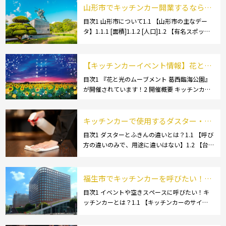
山形市でキッチンカー開業するなら格
安のレンタル・リース！営業許可取得
目次1 山形市について1.1 【山形市の主なデー
タ】1.1.1 [面積]1.1.2 [人口]1.2 【有名スポッ
の流れも解説！
ト】1.2.1 [蔵王温泉]1.2.2 [文翔館]1.3 【名産
品・ご当地グルメ】1.3.1 [芋煮]1.3 […]
【キッチンカーイベント情報】花と光
のムーブメント 葛西臨海公園が開催さ
目次1 『花と光のムーブメント 葛西臨海公園』
が開催されています！2 開催概要 キッチンカー
れています！
の活躍の場といえば、やっぱりイベント！ 日本
全国で、キッチンカーが営業している様々なグ
ルメイベントが催されています。 開業前にキ
キッチンカーで使用するダスター・ふ
[…]
きんの選び方とは？おすすめ商品3選
目次1 ダスターとふきんの違いとは？1.1 【呼び
方の違いのみで、用途に違いはない】1.2 【台
も紹介！
拭きやカウンタークロスとも呼ばれる】2 キッ
チンカーで使用するダスター(ふきん)種類別の
特徴2.1 【綿】2.2 【マイクロ […]
福生市でキッチンカーを呼びたい！派
遣してもらうにはどうすれば良いの？
目次1 イベントや空きスペースに呼びたい！キ
ッチンカーとは？1.1 【キッチンカーのサイ
依頼の流れや人気メニューを解説
ズ】1.1.1 [小型キッチンカー:軽バン]1.1.2 [小型
キッチンカー:軽トラック]1.1.3 [中型・大型キッ