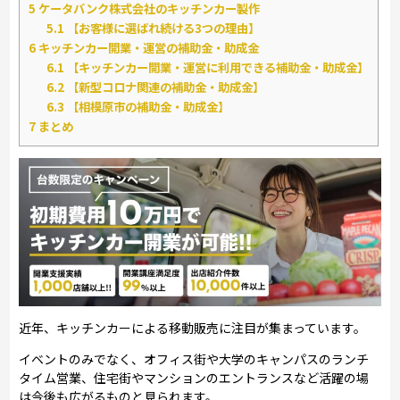
5
ケータバンク株式会社のキッチンカー製作
5.1
【お客様に選ばれ続ける3つの理由】
6
キッチンカー開業・運営の補助金・助成金
6.1
【キッチンカー開業・運営に利用できる補助金・助成金】
6.2
【新型コロナ関連の補助金・助成金】
6.3
【相模原市の補助金・助成金】
7
まとめ
近年、キッチンカーによる移動販売に注目が集まっています。
イベントのみでなく、オフィス街や大学のキャンパスのランチ
タイム営業、住宅街やマンションのエントランスなど活躍の場
は今後も広がるものと見られます。