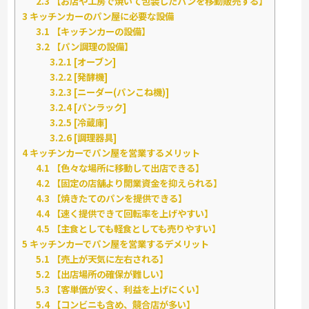
2.3
【お店や工房で焼いて包装したパンを移動販売する】
3
キッチンカーのパン屋に必要な設備
3.1
【キッチンカーの設備】
3.2
【パン調理の設備】
3.2.1
[オーブン]
3.2.2
[発酵機]
3.2.3
[ニーダー(パンこね機)]
3.2.4
[パンラック]
3.2.5
[冷蔵庫]
3.2.6
[調理器具]
4
キッチンカーでパン屋を営業するメリット
4.1
【色々な場所に移動して出店できる】
4.2
【固定の店舗より開業資金を抑えられる】
4.3
【焼きたてのパンを提供できる】
4.4
【速く提供できて回転率を上げやすい】
4.5
【主食としても軽食としても売りやすい】
5
キッチンカーでパン屋を営業するデメリット
5.1
【売上が天気に左右される】
5.2
【出店場所の確保が難しい】
5.3
【客単価が安く、利益を上げにくい】
5.4
【コンビニも含め、競合店が多い】