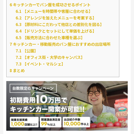
6
キッチンカーでパン屋を成功させるポイント
6.1
【メニューを時間帯や客層に合わせる】
6.2
【アレンジを加えたメニューを考案する】
6.3
【原材料にこだわって他店との差別化を図る】
6.4
【ドリンクとセットにして単価を上げる】
6.5
【販売方法に合わせた車種を選ぶ】
7
キッチンカー・移動販売のパン屋におすすめの出店場所
7.1
【公園】
7.2
【オフィス街・大学のキャンパス】
7.3
【イベント・マルシェ】
8
まとめ