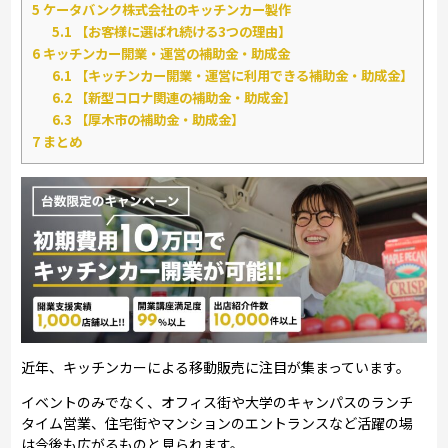
5
ケータバンク株式会社のキッチンカー製作
5.1
【お客様に選ばれ続ける3つの理由】
6
キッチンカー開業・運営の補助金・助成金
6.1
【キッチンカー開業・運営に利用できる補助金・助成金】
6.2
【新型コロナ関連の補助金・助成金】
6.3
【厚木市の補助金・助成金】
7
まとめ
近年、キッチンカーによる移動販売に注目が集まっています。
イベントのみでなく、オフィス街や大学のキャンパスのランチ
タイム営業、住宅街やマンションのエントランスなど活躍の場
は今後も広がるものと見られます。