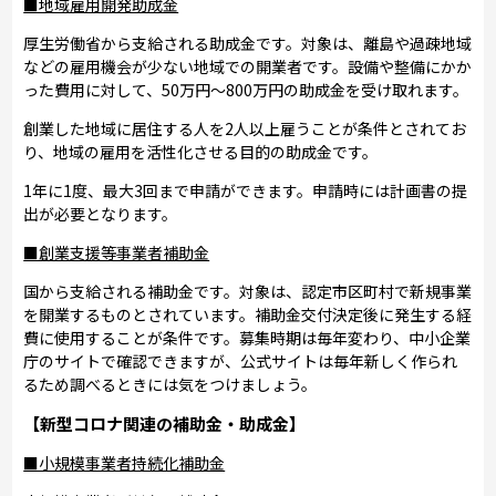
■地域雇用開発助成金
厚生労働省から支給される助成金です。対象は、離島や過疎地域
などの雇用機会が少ない地域での開業者です。設備や整備にかか
った費用に対して、50万円～800万円の助成金を受け取れます。
創業した地域に居住する人を2人以上雇うことが条件とされてお
り、地域の雇用を活性化させる目的の助成金です。
1年に1度、最大3回まで申請ができます。申請時には計画書の提
出が必要となります。
■創業支援等事業者補助金
国から支給される補助金です。対象は、認定市区町村で新規事業
を開業するものとされています。補助金交付決定後に発生する経
費に使用することが条件です。募集時期は毎年変わり、中小企業
庁のサイトで確認できますが、公式サイトは毎年新しく作られ
るため調べるときには気をつけましょう。
【新型コロナ関連の補助金・助成金】
■小規模事業者持続化補助金