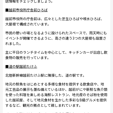
店情報をチェックしましょう。
■越前市役所庁舎前ひろば
越前市役所の庁舎前は、広々とした芝生ひろばや噴水ひろば、
大屋根で構成されています。
市民の憩いの場となるように設けられたスペースで、雨天時にも
イベントが開催できるように、高さの違う3つの大屋根も設置さ
れました。
主に平日のランチタイムを中心として、キッチンカーが出店し飲
食物の販売を行っています。
■道の駅越前たけふ
北陸新幹線越前たけふ駅に隣接した、道の駅です。
地元の鮮魚をはじめとする多様な食材を提供する飲食店や、地
元工芸品の展示も兼ね備えているほか、越前がにや新鮮な魚介類
を使った料理を楽しめる海鮮レストラン、地元産のそば粉を使用
した越前屋、そして地元食材を生かした多彩なB級グルメを提供
するなど、観光の拠点として親しまれています。