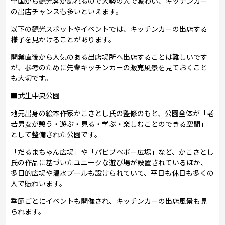
全国から観光客が訪れるので大勢の人で賑わい、キッチンカー
の出店チャンスも多いといえます。
以下の観光スポットやイベントでは、キッチンカーの出店する
様子を見かけることがあります。
開業直後から人気のある出店場所へ出店することは難しいです
が、参考のために先輩キッチンカーの販売風景を見ておくこと
も大切です。
■武生中央公園
地元出身の絵本作家かこさとし氏の監修のもと、公園全体が「老
若男女が憩う・遊ぶ・見る・学ぶ・楽しむことのできる空間」
として整備された公園です。
「だるまちゃん広場」や「パピプペポー広場」など、かこさとし
氏の作品に基づいたユニークな遊び場が設置されているほか、
多目的広場や温水プールも設けられていて、平日も休日も多くの
人で賑わいます。
季節ごとにイベントも開催され、キッチンカーの出店風景も見
られます。