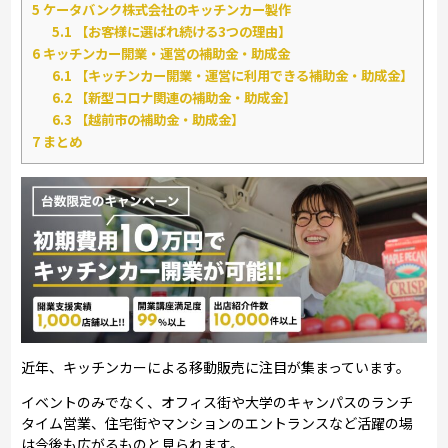
5
ケータバンク株式会社のキッチンカー製作
5.1
【お客様に選ばれ続ける3つの理由】
6
キッチンカー開業・運営の補助金・助成金
6.1
【キッチンカー開業・運営に利用できる補助金・助成金】
6.2
【新型コロナ関連の補助金・助成金】
6.3
【越前市の補助金・助成金】
7
まとめ
近年、キッチンカーによる移動販売に注目が集まっています。
イベントのみでなく、オフィス街や大学のキャンパスのランチ
タイム営業、住宅街やマンションのエントランスなど活躍の場
は今後も広がるものと見られます。