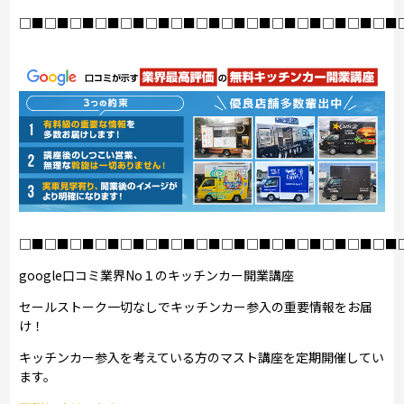
□■□■□■□■□■□■□■□■□■□■□■□■□■□■□■
□■□■□■□■□■□■□■□■□■□■□■□■□■□■□■
google口コミ業界No１のキッチンカー開業講座
セールストーク一切なしでキッチンカー参入の重要情報をお届
け！
キッチンカー参入を考えている方のマスト講座を定期開催してい
ます。