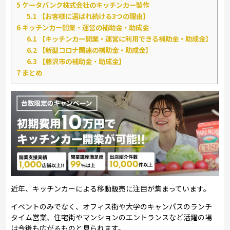
5
ケータバンク株式会社のキッチンカー製作
5.1
【お客様に選ばれ続ける3つの理由】
6
キッチンカー開業・運営の補助金・助成金
6.1
【キッチンカー開業・運営に利用できる補助金・助成金】
6.2
【新型コロナ関連の補助金・助成金】
6.3
【藤沢市の補助金・助成金】
7
まとめ
近年、キッチンカーによる移動販売に注目が集まっています。
イベントのみでなく、オフィス街や大学のキャンパスのランチ
タイム営業、住宅街やマンションのエントランスなど活躍の場
は今後も広がるものと見られます。