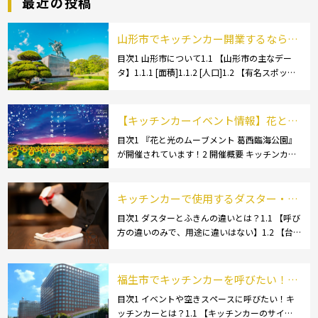
最近の投稿
山形市でキッチンカー開業するなら格
安のレンタル・リース！営業許可取得
目次1 山形市について1.1 【山形市の主なデー
タ】1.1.1 [面積]1.1.2 [人口]1.2 【有名スポッ
の流れも解説！
ト】1.2.1 [蔵王温泉]1.2.2 [文翔館]1.3 【名産
品・ご当地グルメ】1.3.1 [芋煮]1.3 […]
【キッチンカーイベント情報】花と光
のムーブメント 葛西臨海公園が開催さ
目次1 『花と光のムーブメント 葛西臨海公園』
が開催されています！2 開催概要 キッチンカー
れています！
の活躍の場といえば、やっぱりイベント！ 日本
全国で、キッチンカーが営業している様々なグ
ルメイベントが催されています。 開業前にキ
キッチンカーで使用するダスター・ふ
[…]
きんの選び方とは？おすすめ商品3選
目次1 ダスターとふきんの違いとは？1.1 【呼び
方の違いのみで、用途に違いはない】1.2 【台
も紹介！
拭きやカウンタークロスとも呼ばれる】2 キッ
チンカーで使用するダスター(ふきん)種類別の
特徴2.1 【綿】2.2 【マイクロ […]
福生市でキッチンカーを呼びたい！派
遣してもらうにはどうすれば良いの？
目次1 イベントや空きスペースに呼びたい！キ
ッチンカーとは？1.1 【キッチンカーのサイ
依頼の流れや人気メニューを解説