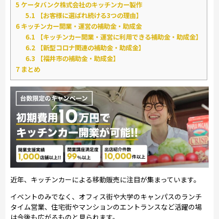
5
ケータバンク株式会社のキッチンカー製作
5.1
【お客様に選ばれ続ける3つの理由】
6
キッチンカー開業・運営の補助金・助成金
6.1
【キッチンカー開業・運営に利用できる補助金・助成金】
6.2
【新型コロナ関連の補助金・助成金】
6.3
【福井市の補助金・助成金】
7
まとめ
近年、キッチンカーによる移動販売に注目が集まっています。
イベントのみでなく、オフィス街や大学のキャンパスのランチ
タイム営業、住宅街やマンションのエントランスなど活躍の場
は今後も広がるものと見られます。