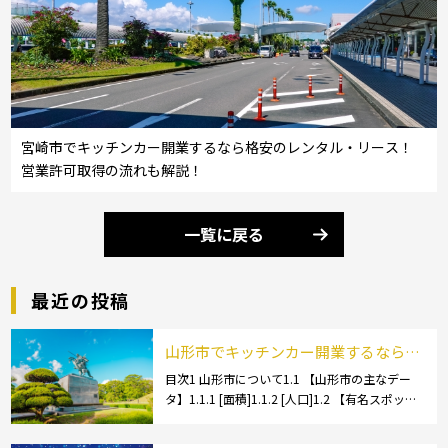
宮崎市でキッチンカー開業するなら格安のレンタル・リース！
営業許可取得の流れも解説！
一覧に戻る
最近の投稿
山形市でキッチンカー開業するなら格
安のレンタル・リース！営業許可取得
目次1 山形市について1.1 【山形市の主なデー
タ】1.1.1 [面積]1.1.2 [人口]1.2 【有名スポッ
の流れも解説！
ト】1.2.1 [蔵王温泉]1.2.2 [文翔館]1.3 【名産
品・ご当地グルメ】1.3.1 [芋煮]1.3 […]