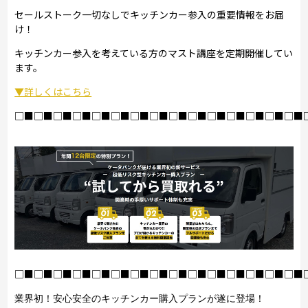
セールストーク一切なしでキッチンカー参入の重要情報をお届
け！
キッチンカー参入を考えている方のマスト講座を定期開催してい
ます。
▼詳しくはこちら
□■□■□■□■□■□■□■□■□■□■□■□■□■□■□■
□■□■□■□■□■□■□■□■□■□■□■□■□■□■□■
業界初！安心安全のキッチンカー購入プランが遂に登場！