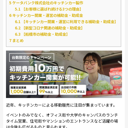
5
ケータバンク株式会社のキッチンカー製作
5.1
【お客様に選ばれ続ける3つの理由】
6
キッチンカー開業・運営の補助金・助成金
6.1
【キッチンカー開業・運営に利用できる補助金・助成金】
6.2
【新型コロナ関連の補助金・助成金】
6.3
【船橋市の補助金・助成金】
7
まとめ
近年、キッチンカーによる移動販売に注目が集まっています。
イベントのみでなく、オフィス街や大学のキャンパスのランチ
タイム営業、住宅街やマンションのエントランスなど活躍の場
は今後も広がるものと見られます。