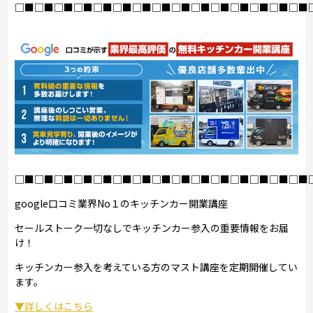
□■□■□■□■□■□■□■□■□■□■□■□■□■□■□■
□■□■□■□■□■□■□■□■□■□■□■□■□■□■□■
google口コミ業界No１のキッチンカー開業講座
セールストーク一切なしでキッチンカー参入の重要情報をお届
け！
キッチンカー参入を考えている方のマスト講座を定期開催してい
ます。
▼詳しくはこちら