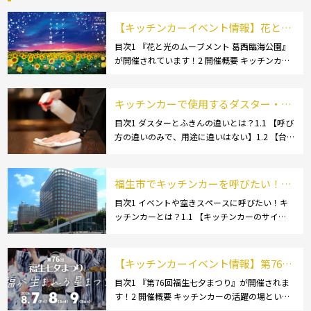
【キッチンカーイベント情報】花と光
のムーブメント 葛西臨海公園が開催さ
目次1 『花と光のムーブメント 葛西臨海公園』
が開催されています！2 開催概要 キッチンカー
れています！
の活躍の場といえば、やっぱりイベント！ 日本
全国で、キッチンカーが営業している様々なグ
ルメイベントが催されています。 開業前にキ
キッチンカーで使用するダスター・ふ
[…]
きんの選び方とは？おすすめ商品3選
目次1 ダスターとふきんの違いとは？1.1 【呼び
方の違いのみで、用途に違いはない】1.2 【台
も紹介！
拭きやカウンタークロスとも呼ばれる】2 キッ
チンカーで使用するダスター(ふきん)種類別の
特徴2.1 【綿】2.2 【マイクロ […]
福生市でキッチンカーを呼びたい！派
遣してもらうにはどうすれば良いの？
目次1 イベントや空きスペースに呼びたい！キ
ッチンカーとは？1.1 【キッチンカーのサイ
依頼の流れや人気メニューを解説
ズ】1.1.1 [小型キッチンカー:軽バン]1.1.2 [小型
キッチンカー:軽トラック]1.1.3 [中型・大型キッ
チンカー:1t～ […]
【キッチンカーイベント情報】第76回
福生七夕まつりが開催されます！
目次1 『第76回福生七夕まつり』が開催されま
す！2 開催概要 キッチンカーの活躍の場といえ
ば、やっぱりイベント！ 日本全国で、キッチン