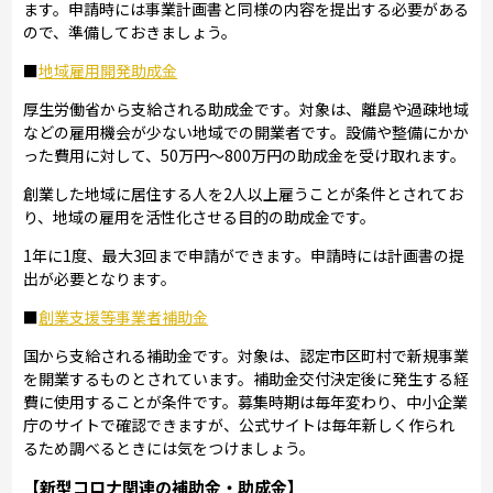
ます。申請時には事業計画書と同様の内容を提出する必要がある
ので、準備しておきましょう。
■
地域雇用開発助成金
厚生労働省から支給される助成金です。対象は、離島や過疎地域
などの雇用機会が少ない地域での開業者です。設備や整備にかか
った費用に対して、50万円～800万円の助成金を受け取れます。
創業した地域に居住する人を2人以上雇うことが条件とされてお
り、地域の雇用を活性化させる目的の助成金です。
1年に1度、最大3回まで申請ができます。申請時には計画書の提
出が必要となります。
■
創業支援等事業者補助金
国から支給される補助金です。対象は、認定市区町村で新規事業
を開業するものとされています。補助金交付決定後に発生する経
費に使用することが条件です。募集時期は毎年変わり、中小企業
庁のサイトで確認できますが、公式サイトは毎年新しく作られ
るため調べるときには気をつけましょう。
【新型コロナ関連の補助金・助成金】