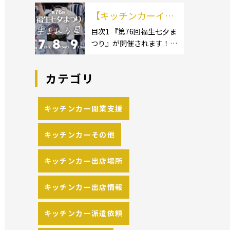
イクロ […]
カーのサイズ】1.1.1 [小型
の流れや人気メニュ
【キッチンカーイベ
キッチンカー:軽バン]1.1.2
[小型キッチンカー:軽トラ
ーを解説
ント情報】第76回福
目次1 『第76回福生七夕ま
ック]1.1.3 [中型・大型キッ
つり』が開催されます！2
生七夕まつりが開催
チンカー:1t～ […]
開催概要 キッチンカーの
されます！
活躍の場といえば、やっぱ
カテゴリ
りイベント！ 日本全国で、
キッチンカーが営業してい
る様々なグルメイベントが
キッチンカー開業支援
催されています。 開業前に
キッチンカーの出店 […]
キッチンカーその他
キッチンカー出店場所
キッチンカー出店情報
キッチンカー派遣依頼