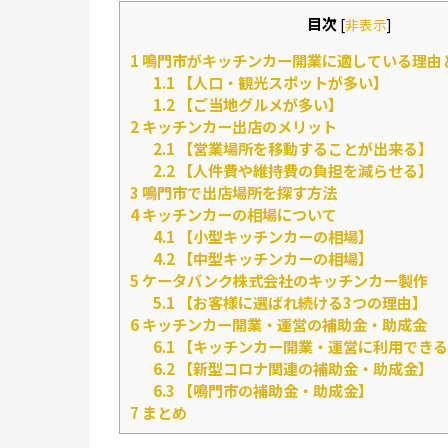
目次
[
非表示
]
1
鳴門市がキッチンカー開業に適している理由
1.1
【人口・観光スポットが多い】
1.2
【ご当地グルメが多い】
2
キッチンカー出店のメリット
2.1
【営業場所を移動することが出来る】
2.2
【人件費や維持費の負担を減らせる】
3
鳴門市で出店場所を探す方法
4
キッチンカーの相場について
4.1
【小型キッチンカーの相場】
4.2
【中型キッチンカーの相場】
5
ケータバンク株式会社のキッチンカー製作
5.1
【お客様に選ばれ続ける3つの理由】
6
キッチンカー開業・運営の補助金・助成金
6.1
【キッチンカー開業・運営に利用できる
6.2
【新型コロナ関連の補助金・助成金】
6.3
【鳴門市の補助金・助成金】
7
まとめ