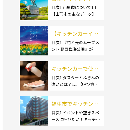
ー開業するなら格安
目次1 山形市について1.1
【山形市の主なデータ】
のレンタル・リー
1.1.1 [面積]1.1.2 [人口]1.2
ス！営業許可取得の
【有名スポット】1.2.1 [蔵
流れも解説！
【キッチンカーイベ
王温泉]1.2.2 [文翔館]1.3
【名産品・ご当地グルメ】
ント情報】花と光の
目次1 『花と光のムーブメ
1.3.1 [芋煮]1.3 […]
ント 葛西臨海公園』が開
ムーブメント 葛西臨
催されています！2 開催概
海公園が開催されて
要 キッチンカーの活躍の
います！
キッチンカーで使用
場といえば、やっぱりイベ
ント！ 日本全国で、キッチ
するダスター・ふき
目次1 ダスターとふきんの
ンカーが営業している様々
違いとは？1.1 【呼び方の
んの選び方とは？お
なグルメイベントが催され
違いのみで、用途に違いは
すすめ商品3選も紹
ています。 開業前にキ […]
ない】1.2 【台拭きやカウ
介！
福生市でキッチンカ
ンタークロスとも呼ばれ
る】2 キッチンカーで使用
ーを呼びたい！派遣
目次1 イベントや空きスペ
するダスター(ふきん)種類
ースに呼びたい！キッチン
してもらうにはどう
別の特徴2.1 【綿】2.2 【マ
カーとは？1.1 【キッチン
すれば良いの？依頼