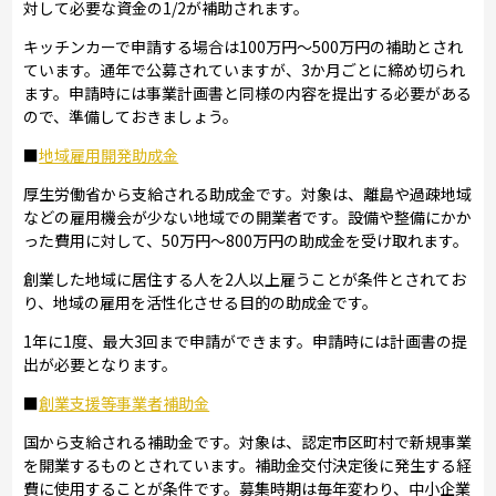
対して必要な資金の1/2が補助されます。
キッチンカーで申請する場合は100万円～500万円の補助とされ
ています。通年で公募されていますが、3か月ごとに締め切られ
ます。申請時には事業計画書と同様の内容を提出する必要がある
ので、準備しておきましょう。
■
地域雇用開発助成金
厚生労働省から支給される助成金です。対象は、離島や過疎地域
などの雇用機会が少ない地域での開業者です。設備や整備にかか
った費用に対して、50万円～800万円の助成金を受け取れます。
創業した地域に居住する人を2人以上雇うことが条件とされてお
り、地域の雇用を活性化させる目的の助成金です。
1年に1度、最大3回まで申請ができます。申請時には計画書の提
出が必要となります。
■
創業支援等事業者補助金
国から支給される補助金です。対象は、認定市区町村で新規事業
を開業するものとされています。補助金交付決定後に発生する経
費に使用することが条件です。募集時期は毎年変わり、中小企業