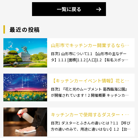
一覧に戻る
最近の投稿
山形市でキッチンカー開業するなら格
安のレンタル・リース！営業許可取得
目次1 山形市について1.1 【山形市の主なデー
タ】1.1.1 [面積]1.1.2 [人口]1.2 【有名スポッ
の流れも解説！
ト】1.2.1 [蔵王温泉]1.2.2 [文翔館]1.3 【名産
品・ご当地グルメ】1.3.1 [芋煮]1.3 […]
【キッチンカーイベント情報】花と光
のムーブメント 葛西臨海公園が開催さ
目次1 『花と光のムーブメント 葛西臨海公園』
が開催されています！2 開催概要 キッチンカー
れています！
の活躍の場といえば、やっぱりイベント！ 日本
全国で、キッチンカーが営業している様々なグ
ルメイベントが催されています。 開業前にキ
キッチンカーで使用するダスター・ふ
[…]
きんの選び方とは？おすすめ商品3選
目次1 ダスターとふきんの違いとは？1.1 【呼び
方の違いのみで、用途に違いはない】1.2 【台
も紹介！
拭きやカウンタークロスとも呼ばれる】2 キッ