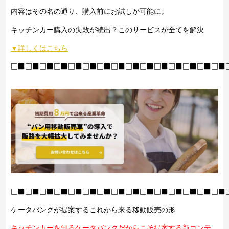
内容はその名の通り、購入前にお試しが可能に。
キッチンカー購入の失敗が続出？このサービスが全てを解決
▼詳しくはこちら
□■□■□■□■□■□■□■□■□■□■□■□■□■□■□■
□■□■□■□■□■□■□■□■□■□■□■□■□■□■□■
ケータバンクが提案するこれから来る移動販売の形
キッチンカーを知るケータバンクだからこそ提案する新コンテ