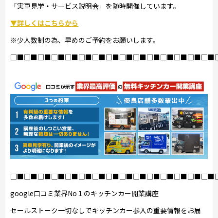
「実車見学・サービス説明会」を随時開催しています。
▼詳しくはこちらから
※少人数制の為、早めのご予約をお願いします。
□■□■□■□■□■□■□■□■□■□■□■□■□■□■□■
□■□■□■□■□■□■□■□■□■□■□■□■□■□■□■
google口コミ業界No１のキッチンカー開業講座
セールストーク一切なしでキッチンカー参入の重要情報をお届