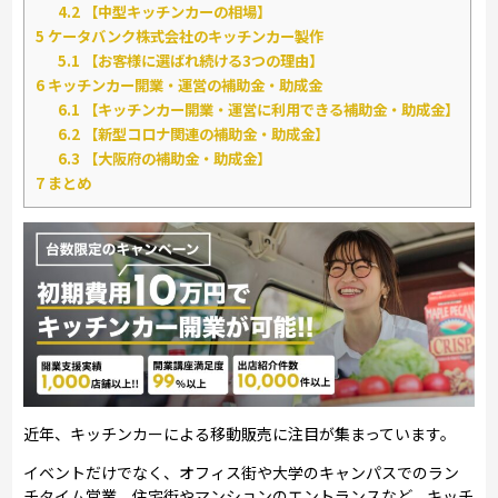
4.2
【中型キッチンカーの相場】
5
ケータバンク株式会社のキッチンカー製作
5.1
【お客様に選ばれ続ける3つの理由】
6
キッチンカー開業・運営の補助金・助成金
6.1
【キッチンカー開業・運営に利用できる補助金・助成金】
6.2
【新型コロナ関連の補助金・助成金】
6.3
【大阪府の補助金・助成金】
7
まとめ
近年、キッチンカーによる移動販売に注目が集まっています。
イベントだけでなく、オフィス街や大学のキャンパスでのラン
チタイム営業、住宅街やマンションのエントランスなど、キッチ