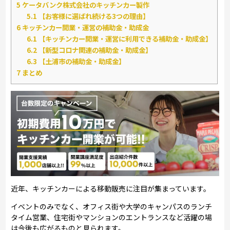
5
ケータバンク株式会社のキッチンカー製作
5.1
【お客様に選ばれ続ける3つの理由】
6
キッチンカー開業・運営の補助金・助成金
6.1
【キッチンカー開業・運営に利用できる補助金・助成金】
6.2
【新型コロナ関連の補助金・助成金】
6.3
【土浦市の補助金・助成金】
7
まとめ
近年、キッチンカーによる移動販売に注目が集まっています。
イベントのみでなく、オフィス街や大学のキャンパスのランチ
タイム営業、住宅街やマンションのエントランスなど活躍の場
は今後も広がるものと見られます。