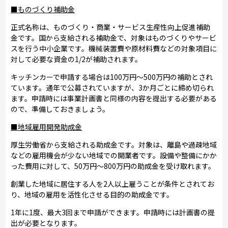
■ものづくり補助金
正式名称は、ものづくり・商業・サービス生産性向上促進補助
金です。国から支給される補助金で、対象はものづくりやサービ
スを行う中小企業です。機械装置費や原材料費などの対象項目に
対して必要な資金の1/2が補助されます。
キッチンカーで申請する場合は100万円～500万円の補助とされ
ています。通年で公募されていますが、3か月ごとに締め切られ
ます。申請時には事業計画書と同様の内容を提出する必要がある
ので、準備しておきましょう。
■地域雇用開発助成金
厚生労働省から支給される助成金です。対象は、離島や過疎地域
などの雇用機会が少ない地域での開業者です。設備や整備にかか
った費用に対して、50万円～800万円の助成金を受け取れます。
創業した地域に居住する人を2人以上雇うことが条件とされてお
り、地域の雇用を活性化させる目的の助成金です。
1年に1度、最大3回まで申請ができます。申請時には計画書の提
出が必要となります。