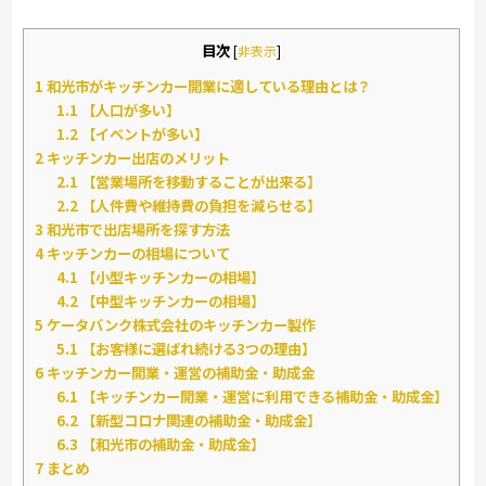
目次
[
非表示
]
1
和光市がキッチンカー開業に適している理由とは？
1.1
【人口が多い】
1.2
【イベントが多い】
2
キッチンカー出店のメリット
2.1
【営業場所を移動することが出来る】
2.2
【人件費や維持費の負担を減らせる】
3
和光市で出店場所を探す方法
4
キッチンカーの相場について
4.1
【小型キッチンカーの相場】
4.2
【中型キッチンカーの相場】
5
ケータバンク株式会社のキッチンカー製作
5.1
【お客様に選ばれ続ける3つの理由】
6
キッチンカー開業・運営の補助金・助成金
6.1
【キッチンカー開業・運営に利用できる補助金・助成金】
6.2
【新型コロナ関連の補助金・助成金】
6.3
【和光市の補助金・助成金】
7
まとめ