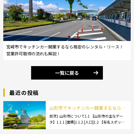
宮崎市でキッチンカー開業するなら格安のレンタル・リース！
営業許可取得の流れも解説！
一覧に戻る
最近の投稿
山形市でキッチンカー開業するなら格
安のレンタル・リース！営業許可取得
目次1 山形市について1.1 【山形市の主なデー
タ】1.1.1 [面積]1.1.2 [人口]1.2 【有名スポッ
の流れも解説！
ト】1.2.1 [蔵王温泉]1.2.2 [文翔館]1.3 【名産
品・ご当地グルメ】1.3.1 [芋煮]1.3 […]