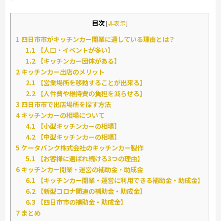
目次
[
非表示
]
1
四日市市がキッチンカー開業に適している理由とは？
1.1
【人口・イベントが多い】
1.2
【キッチンカー団体がある】
2
キッチンカー出店のメリット
2.1
【営業場所を移動することが出来る】
2.2
【人件費や維持費の負担を減らせる】
3
四日市市で出店場所を探す方法
4
キッチンカーの相場について
4.1
【小型キッチンカーの相場】
4.2
【中型キッチンカーの相場】
5
ケータバンク株式会社のキッチンカー製作
5.1
【お客様に選ばれ続ける3つの理由】
6
キッチンカー開業・運営の補助金・助成金
6.1
【キッチンカー開業・運営に利用できる補助金・助成金】
6.2
【新型コロナ関連の補助金・助成金】
6.3
【四日市市の補助金・助成金】
7
まとめ