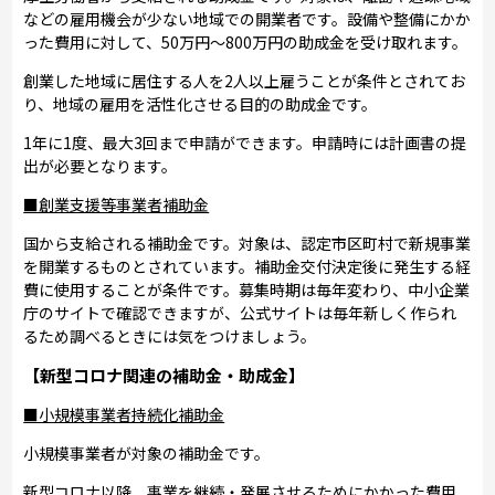
などの雇用機会が少ない地域での開業者です。設備や整備にかか
った費用に対して、50万円～800万円の助成金を受け取れます。
創業した地域に居住する人を2人以上雇うことが条件とされてお
り、地域の雇用を活性化させる目的の助成金です。
1年に1度、最大3回まで申請ができます。申請時には計画書の提
出が必要となります。
■創業支援等事業者補助金
国から支給される補助金です。対象は、認定市区町村で新規事業
を開業するものとされています。補助金交付決定後に発生する経
費に使用することが条件です。募集時期は毎年変わり、中小企業
庁のサイトで確認できますが、公式サイトは毎年新しく作られ
るため調べるときには気をつけましょう。
【新型コロナ関連の補助金・助成金】
■小規模事業者持続化補助金
小規模事業者が対象の補助金です。
新型コロナ以降、事業を継続・発展させるためにかかった費用